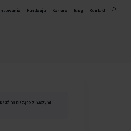
ernetowy
Dofinansowania
Fundacja
Kariera
lności
ch po nowe projekty, bądź na bieżąco z naszymi