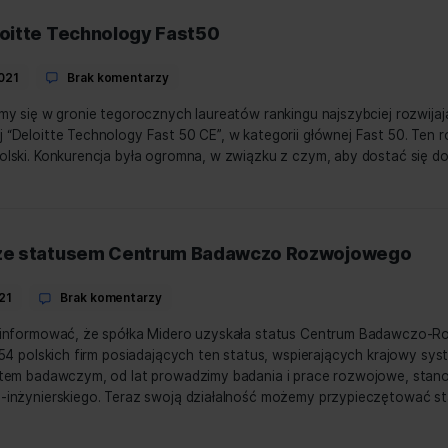
nformować, że Midero znalazło się w gronie tegorocznych l
olsce, a 9 w Polsce. Ranking, opracowany we współpracy 
eny wartości firmy, docenia przedsiębiorstwa nie tylko za 
ingu Deloitte Technology Fast50
do
listopada, 2021
Brak komentarzy
Midero
#16
 Znaleźliśmy się w gronie tegorocznych laureatów rankingu 
w
Środkowej “Deloitte Technology Fast 50 CE”, w kategorii gł
rankingu Deloitte Techn
d 140 z Polski. Konkurencja była ogromna, w związku z cz
Fast50