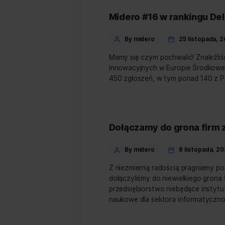
author
Jest nam bardzo miło poi
to na 1 miejscu w Małop
szwajcarskiej metody wyc
Midero #16 w rank
Categories
Post
By midero
25 
author
Mamy się czym pochwalić!
innowacyjnych w Europie 
450 zgłoszeń, w tym pona