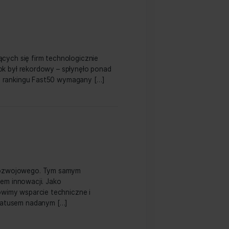
aureatów „Diamentów Forbesa” w kategorii 5-50 mln zł i
z wywiadownią gospodarczą Bisnode Polska na podstawie
osiągnięte wyniki finansowe […]
najszybciej rozwijających się firm technologicznie
ównej Fast 50. Ten rok był rekordowy – spłynęło ponad
ology
ym, aby dostać się do rankingu Fast50 wymagany […]