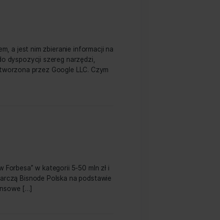
niej jednym względem, a jest nim zbieranie informacji na
Marketingowcy mają do dyspozycji szereg narzędzi,
a trendów wyszukiwania stworzona przez Google LLC. Czym
w Forbesa 2022!