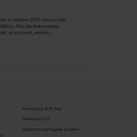
amach podmiotowego systemu
mach Podmiotowego Systemu Finansowania” (nazywane
rojektu jest podniesienie kwalifikacji sektora MMŚP
go i świadomego dokonywania doboru usług
rzystane na […]