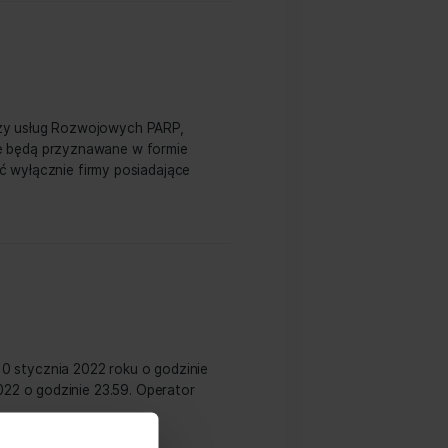
ozwojowego
us Centrum Badawczo-Rozwojowego. Tym samym
rających krajowy system innowacji. Jako
ace rozwojowe, stanowimy wsparcie techniczne i
my przypieczętować statusem nadanym […]
opejskiej w ramach Bazy usług Rozwojowych PARP,
ug doradczych. Dotacje będą przyznawane w formie
doradczych mogą być wyłącznie firmy posiadające