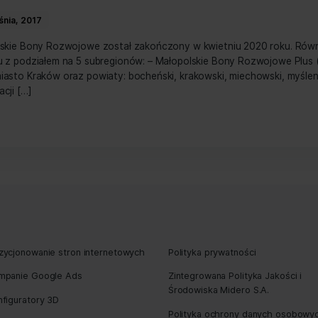
 Dofinansowanie Usług Rozwojowych w r
ojewództwie świetokrzyskim
1 kwietnia, 2019
szył projekt “Biznes Adapter – system wsparcia MŚP w ra
mi) współfinansowany z funduszy Unii Europejskiej. Celem p
zyskim oraz umożliwienie przedsiębiorstwom indywidualne
olega na refundacji poniesionych kosztów i może być wyko