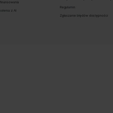
 Rozwojowe (MBon) – Dofinansowanie w ra
15 września, 2017
ekt Małopolskie Bony Rozwojowe został zakończony w kwie
ja projektu z podziałem na 5 subregionów: – Małopolskie 
(KOM) : miasto Kraków oraz powiaty: bocheński, krakowski, 
u Kwalifikacji […]
Pozycjonowanie stron internetowych
Polityka pry