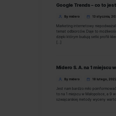
Google Trends – co
Categories
Post
By midero
13 s
author
Marketing internetowy nie
temat odbiorców. Daje to
dzięki którym budują set
[…]
Midero S. A. na 1
Categories
Post
By midero
18 