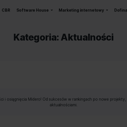
a z AI
CBR
Software House
Marketing int
Kategoria:
Aktua
 wiadomości i osiągnięcia Midero! Od sukcesów w rankinga
aktualnościami.