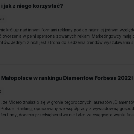
 to jest i jak z niego korzystać?
tycznia, 2023
podważalnie króluje nad innymi formami reklamy pod co najm
 możliwość tworzenia w pełni spersonalizowanych reklam. 
ki profili klientów. Jednym z nich jest strona do śledzeni
 miejscu w Małopolsce w rankingu Diamentó
lutego, 2022