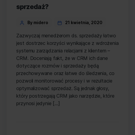
sprzedaż?
Categories
Post
By midero
21 kwietnia, 2020
author
Zazwyczaj menedżerom ds. sprzedaży łatwo
jest dostrzec korzyści wynikające z wdrożenia
systemu zarządzania relacjami z klientem –
CRM. Doceniają fakt, że w CRM ich dane
dotyczące rozmów i sprzedaży będą
przechowywane oraz łatwe do śledzenia, co
pozwoli monitorować procesy i w rezultacie
optymalizować sprzedaż. Są jednak głosy,
który postrzegają CRM jako narzędzie, które
przynosi jedynie […]