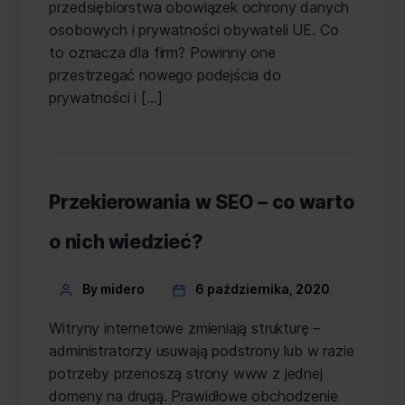
przedsiębiorstwa obowiązek ochrony danych
osobowych i prywatności obywateli UE. Co
to oznacza dla firm? Powinny one
przestrzegać nowego podejścia do
prywatności i […]
Przekierowania w SEO – co warto
o nich wiedzieć?
Categories
Post
By midero
6 października, 2020
author
Witryny internetowe zmieniają strukturę –
administratorzy usuwają podstrony lub w razie
potrzeby przenoszą strony www z jednej
domeny na drugą. Prawidłowe obchodzenie