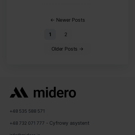
Stronicowanie
wpisów
←
Newer
Posts
1
2
Older
Posts
→
+48 535 588 571
- Cyfrowy asystent
+48 732 071 777