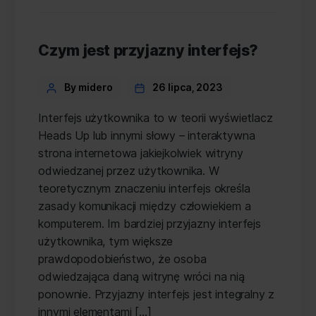
Czym jest przyjazny interfejs?
Categories
Post
By midero
26 lipca, 2023
author
Interfejs użytkownika to w teorii wyświetlacz
Heads Up lub innymi słowy – interaktywna
strona internetowa jakiejkolwiek witryny
odwiedzanej przez użytkownika. W
teoretycznym znaczeniu interfejs określa
zasady komunikacji między człowiekiem a
komputerem. Im bardziej przyjazny interfejs
użytkownika, tym większe
prawdopodobieństwo, że osoba
odwiedzająca daną witrynę wróci na nią
ponownie. Przyjazny interfejs jest integralny z
innymi elementami […]