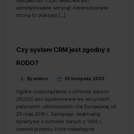
specjalistom. Czym właściwie jest
administrowanie witryną? Administrowanie
stroną to praktyka […]
Czy system CRM jest zgodny z
RODO?
Categories
Post
By midero
20 listopada, 2020
author
Ogólne rozporządzenie o ochronie danych
(RODO) jest egzekwowane we wszystkich
państwach członkowskich Unii Europejskiej od
25 maja 2018 r. Zastępując nieaktualną
dyrektywę o ochronie danych z 1995 r.,
zawiera przepisy, które nakładają na