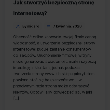
Jak stworzyć bezpieczną stronę
internetową?
Categories
Post
By midero
7 kwietnia, 2020
author
Obecność online zapewnia twojej firmie cenną
widoczność, a utworzenie bezpiecznej strony
internetowej buduje zaufanie konsumentów
do zakupów. Uruchomienie firmowej witryny
może generować świadomość marki i szybszą
interakcję z klientami, jednak podczas
tworzenia strony www lub sklepu priorytetem
powinno stać się bezpieczeństwo – w
przeciwnym razie strona może odstraszyć
klientów. Gotowi, aby dowiedzieć się, w jaki
[…]