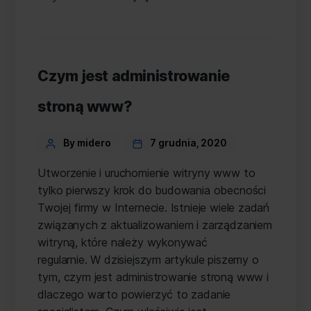
Czym jest administrowanie
stroną www?
Categories
Post
By midero
7 grudnia, 2020
author
Utworzenie i uruchomienie witryny www to
tylko pierwszy krok do budowania obecności
Twojej firmy w Internecie. Istnieje wiele zadań
związanych z aktualizowaniem i zarządzaniem
witryną, które należy wykonywać
regularnie. W dzisiejszym artykule piszemy o
tym, czym jest administrowanie stroną www i
dlaczego warto powierzyć to zadanie