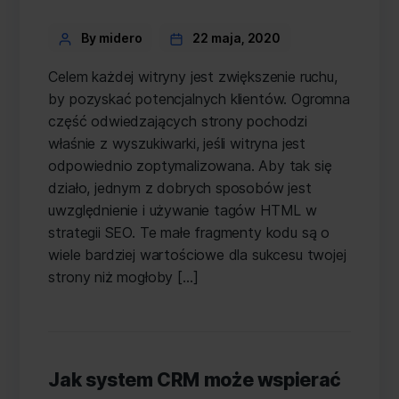
Categories
Post
By midero
22 maja, 2020
author
Celem każdej witryny jest zwiększenie ruchu,
by pozyskać potencjalnych klientów. Ogromna
część odwiedzających strony pochodzi
właśnie z wyszukiwarki, jeśli witryna jest
odpowiednio zoptymalizowana. Aby tak się
działo, jednym z dobrych sposobów jest
uwzględnienie i używanie tagów HTML w
strategii SEO. Te małe fragmenty kodu są o
wiele bardziej wartościowe dla sukcesu twojej
strony niż mogłoby […]
Jak system CRM może wspierać