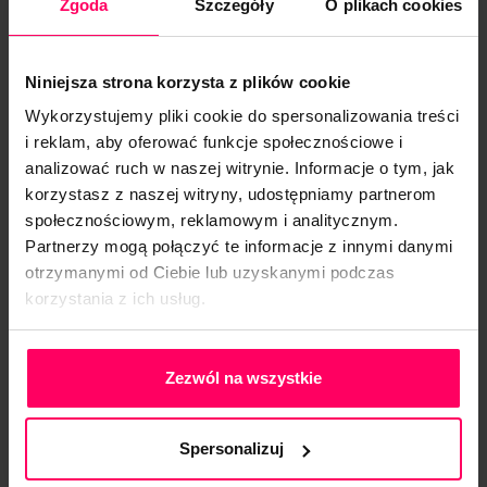
Zgoda
Szczegóły
O plikach cookies
przedsiębiorstwami sprawiają, że redukcja
kosztów jest głównym motorem napędowym
większości dzisiejszych inicjatyw
Niniejsza strona korzysta z plików cookie
technologicznych. Biorąc pod uwagę tę
Wykorzystujemy pliki cookie do spersonalizowania treści
rzeczywistość, czy możliwe jest
i reklam, aby oferować funkcje społecznościowe i
wykorzystanie systemu ERP do zarządzania
analizować ruch w naszej witrynie. Informacje o tym, jak
kosztami i ich redukcji w firmie? W dzisiejszym
korzystasz z naszej witryny, udostępniamy partnerom
artykule odpowiadamy na to pytanie,
społecznościowym, reklamowym i analitycznym.
zapraszamy do lektury. Redukcja kosztów […]
Partnerzy mogą połączyć te informacje z innymi danymi
otrzymanymi od Ciebie lub uzyskanymi podczas
korzystania z ich usług.
Polityka Prywatności
Wizualizacja 3D a konfigurator
Zezwól na wszystkie
produktu – najważniejsze różnice
Spersonalizuj
Categories
Post
By midero
20 lipca, 2020