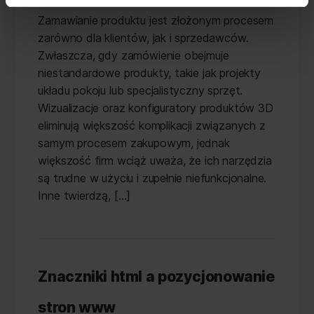
author
Zamawianie produktu jest złożonym procesem
zarówno dla klientów, jak i sprzedawców.
Zwłaszcza, gdy zamówienie obejmuje
niestandardowe produkty, takie jak projekty
układu pokoju lub specjalistyczny sprzęt.
Wizualizacje oraz konfiguratory produktów 3D
eliminują większość komplikacji związanych z
samym procesem zakupowym, jednak
większość firm wciąż uważa, że ich narzędzia
są trudne w użyciu i zupełnie niefunkcjonalne.
Inne twierdzą, […]
Znaczniki html a pozycjonowanie
stron www