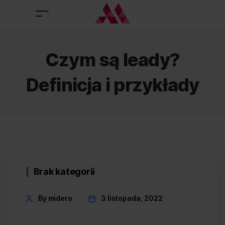
Czym są leady?
Definicja i przykłady
Categories
Brak kategorii
Post
By midero
3 listopada, 2022
author