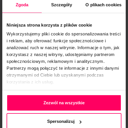
zaplanowana.
Należy przeprowadzić analizę słów
Zgoda
Szczegóły
O plikach cookies
kluczowych, sprawdzić aktualną pozycję witryny,
przygotować strukturę strony oraz dowiedzieć
Niniejsza strona korzysta z plików cookie
się, czy nie występują jakieś błędy techniczne (na
przykład przekierowania z linków na nieistniejące
Wykorzystujemy pliki cookie do spersonalizowania treści
podstrony). Na tej podstawie można opracować
i reklam, aby oferować funkcje społecznościowe i
analizować ruch w naszej witrynie. Informacje o tym, jak
strategię zarówno budowania treści, jak i
korzystasz z naszej witryny, udostępniamy partnerom
linkowania.
społecznościowym, reklamowym i analitycznym.
Partnerzy mogą połączyć te informacje z innymi danymi
Przygotowując stronę do prowadzenia na niej
otrzymanymi od Ciebie lub uzyskanymi podczas
działań SEO, należy także zastanowić się, co
korzystania z ich usług.
trzeba na niej zmienić.
Jakość strony ma
ogromny wpływ na pozycjonowanie.
Nawigacja
Polityka Prywatności
w witrynie również powinna być zbudowana w
Zezwól na wszystkie
sposób intuicyjny, aby potencjalny klient z
łatwością mógł dotrzeć do potrzebnych
Spersonalizuj
informacji.