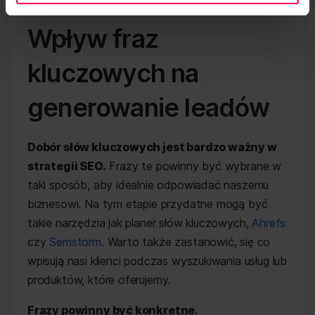
Wpływ fraz
kluczowych na
generowanie leadów
Dobór słów kluczowych jest bardzo ważny w
strategii SEO.
Frazy te powinny być wybrane w
taki sposób, aby idealnie odpowiadać naszemu
biznesowi. Na tym etapie przydatne mogą być
takie narzędzia jak planer słów kluczowych,
Ahrefs
czy
Semstorm
. Warto także zastanowić, się co
wpisują nasi klienci podczas wyszukiwania usług lub
produktów, które oferujemy.
Frazy powinny być konkretne.