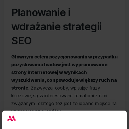
Planowanie i
wdrażanie strategii
SEO
Głównym celem pozycjonowania w przypadku
pozyskiwania leadów jest wypromowanie
strony internetowej w wynikach
wyszukiwania, co spowoduje większy ruch na
stronie.
Zazwyczaj osoby, wpisując frazy
kluczowe, są zainteresowane tematami z nimi
związanymi, dlatego też jest to idealne miejsce na
wygenerowanie leadów.
Optymalizacja SEO powinna być dobrze