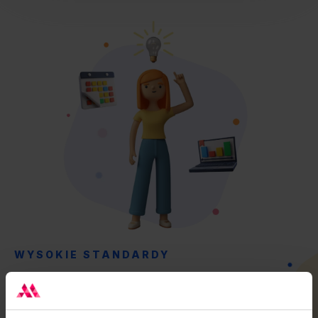
WYSOKIE STANDARDY
Certyfikowani specjaliści, Agencja
partnerska Google