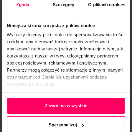
Zgoda
Szczegóły
O plikach cookies
Możesz być pewien, że Twoje kampanie są zarządzane przez
projesjonalistów z głęboką znajomością platformy Google Ads.
Każdy z naszych ekspertów posiada certyfikaty potwierdzające
Niniejsza strona korzysta z plików cookie
zaawansowaną znajomość narzędzi i strategii Google Ads. Jako
Wykorzystujemy pliki cookie do spersonalizowania treści
agencja cieszymy się również posiadaniem statusu Partnera
i reklam, aby oferować funkcje społecznościowe i
Google.
analizować ruch w naszej witrynie. Informacje o tym, jak
To nie tylko dowód na indywidualną wiedzę, ale także
korzystasz z naszej witryny, udostępniamy partnerom
świadectwo naszego zobowiązania do dostarczania klientom
społecznościowym, reklamowym i analitycznym.
najwyższej jakości usług oraz do ciągłego doskonalenia się w
Partnerzy mogą połączyć te informacje z innymi danymi
zakresie najnowszych trendów i funkcji w Google Ads.
otrzymanymi od Ciebie lub uzyskanymi podczas
korzystania z ich usług.
Umów się na konsultację
Polityka Prywatności
Zezwól na wszystkie
DLACZEGO MY
Spersonalizuj