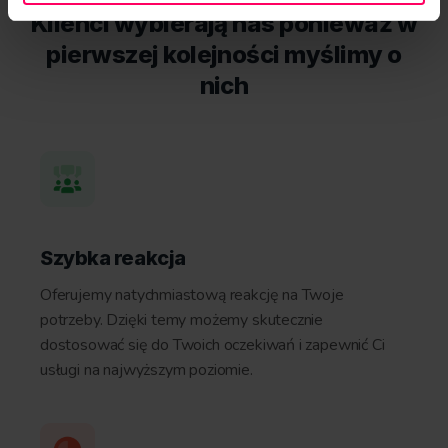
Klienci wybierają nas ponieważ w
pierwszej kolejności myślimy o
nich
Szybka reakcja
Oferujemy natychmiastową reakcję na Twoje
potrzeby. Dzięki temy możemy skutecznie
dostosować się do Twoich oczekiwań i zapewnić Ci
usługi na najwyższym poziomie.