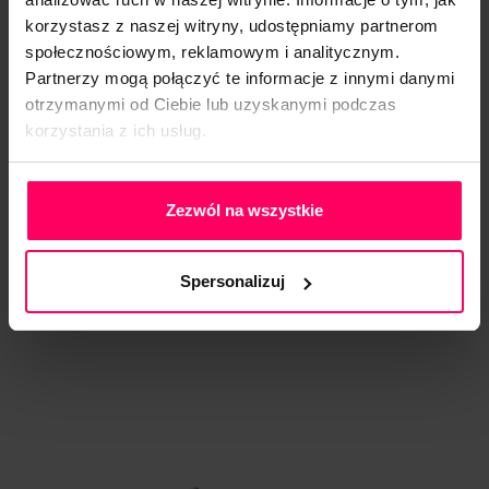
korzystasz z naszej witryny, udostępniamy partnerom
społecznościowym, reklamowym i analitycznym.
Branża motoryzacyjna
Partnerzy mogą połączyć te informacje z innymi danymi
otrzymanymi od Ciebie lub uzyskanymi podczas
korzystania z ich usług.
Branża architektoniczna i budowlana
Polityka Prywatności
Zezwól na wszystkie
Meblarstwo
Spersonalizuj