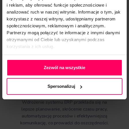
i reklam, aby oferować funkcje społecznościowe i
analizować ruch w naszej witrynie. Informacje o tym, jak
korzystasz z naszej witryny, udostępniamy partnerom
społecznościowym, reklamowym i analitycznym.
Partnerzy mogą połączyć te informacje z innymi danymi
otrzymanymi od Ciebie lub uzyskanymi podczas
korzystania z ich usług.
Polityka Prywatności
Zezwól na wszystkie
Spersonalizuj
Oszczędność
Wdrożenie systemu ERP przekłada się na
lepsze planowanie, skrócenie czasu pracy,
automatyzację procesów i efektywniejszą
komunikację, co prowadzi do oszczędności.