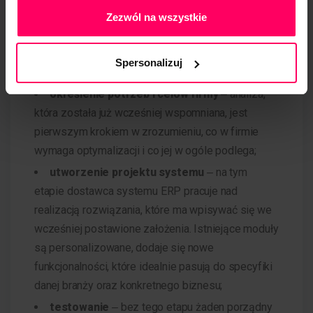
ERP?
Zezwól na wszystkie
Ten proces składa się zwykle z kilku kluczowych
Spersonalizuj
momentów, takich jak:
określenie potrzeb i celów firmy
‒ analiza,
która została już wcześniej wspomniana, jest
pierwszym krokiem w zrozumieniu, co w firmie
wymaga optymalizacji i co jej w ogóle podlega;
utworzenie projektu systemu
‒ na tym
etapie dostawca systemu ERP pracuje nad
realizacją rozwiązania, które ma wpisywać się we
wcześniej postawione założenia. Istniejące moduły
są personalizowane, dodaje się nowe
funkcjonalności, które idealnie pasują do specyfiki
danej branży oraz konkretnego biznesu;
testowanie
‒ bez tego etapu żaden porządny