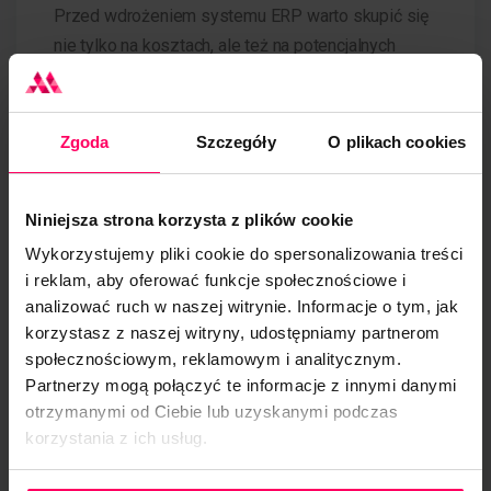
Przed wdrożeniem systemu ERP warto skupić się
nie tylko na kosztach, ale też na potencjalnych
zyskach.
Sprawna, zautomatyzowana obsługa
procesów znacznie skraca czas ich realizacji
.
Zadanie, które do tej pory wymagało kilku godzin
Zgoda
Szczegóły
O plikach cookies
pracy grupy ludzi, może być wykonane mniejszym
nakładem zasobów. Unikalny system ERP to nie
Niniejsza strona korzysta z plików cookie
tylko optymalizacja w kontekście zarządzania
zasobami, ale również lepsza analiza danych i
Wykorzystujemy pliki cookie do spersonalizowania treści
i reklam, aby oferować funkcje społecznościowe i
wsparcie strategicznych decyzji podejmowanych w
analizować ruch w naszej witrynie. Informacje o tym, jak
odniesieniu do rozwoju biznesowego firmy.
korzystasz z naszej witryny, udostępniamy partnerom
społecznościowym, reklamowym i analitycznym.
Jak powstaje
Partnerzy mogą połączyć te informacje z innymi danymi
otrzymanymi od Ciebie lub uzyskanymi podczas
indywidualny system
korzystania z ich usług.
Polityka Prywatności