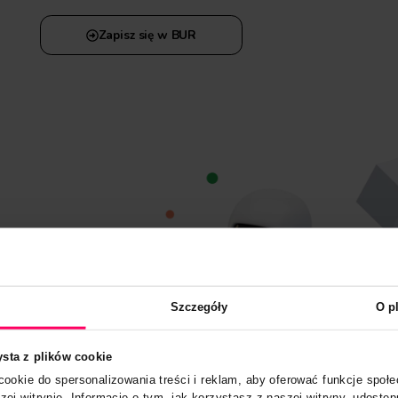
skierowany do wszystkich osób pragnąc
pojęcia, koncepcje oraz potencjalne zastos
w biznesie. Uczestnicy zostaną wprowadzen
historię, aktualne trendy oraz dowiedzą s
w biznesie.
Czas trwania: 1 dzień (8 godzin szkoleni
Szkolenia odbywają się stacjonarnie w n
Zabłocie 23/23.
Zapisz się w BUR