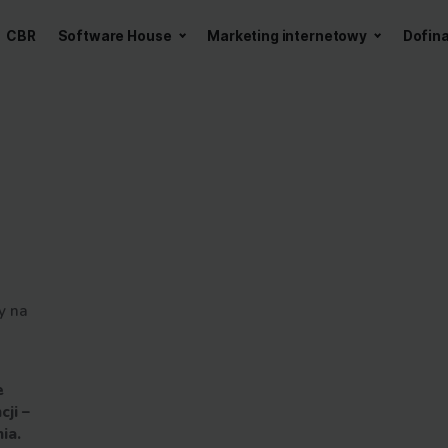
a z AI
CBR
Software House
Marketing int
 AI
nastawiony na
igencji w