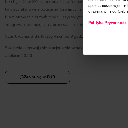
POZIOM PODSTAWOWY
Foundation - Praktyc
zastosowanie
generatywnej AI w
biznesie
Moduł “Foundation” jest przeznaczony dla osób, które ch
Niniejsza s
wykorzystać generatywną AI w swojej pracy. Skupia się 
Wykorzystuj
analizować 
takich jak ChatGPT i podobnych platformach. Uczestnicy 
społecznoś
tworzyć efektywne polecenia (prompt’y), zrozumieją zasa
otrzymanymi