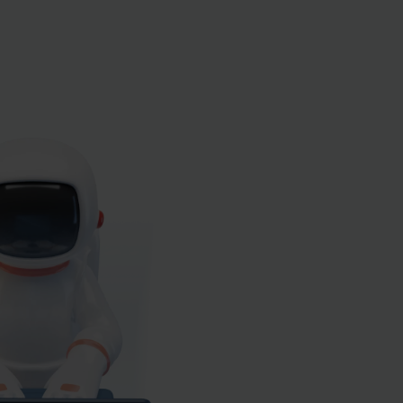
 poziomie
kompetencji –
stosowania.
ntro, by
lenia.