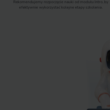
Program obejmuje cztery moduły o rosnącym
zaawansowania i tworzy spójną ścieżkę rozwoju 
od podstaw (moduł Intro) po zaawansowane za
Rekomendujemy rozpoczęcie nauki od modułu I
efektywnie wykorzystać kolejne etapy szko