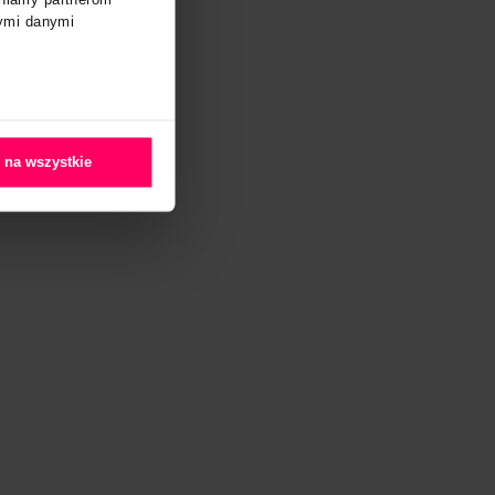
O plikach cookies
oferować funkcje społecznościowe i
aszej witryny, udostępniamy partnerom
ć te informacje z innymi danymi