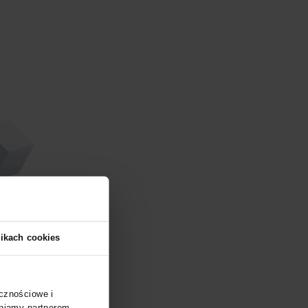
ych zrozumieć podstawowe
owania sztucznej inteligencji
i w świat AI, poznają jej
ię, jak AI wpływa na przemiany
owych)
aszym biurze pod adresem