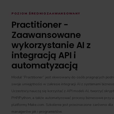
się, jak
rywatności
ych)
Spersonalizuj
d adresem