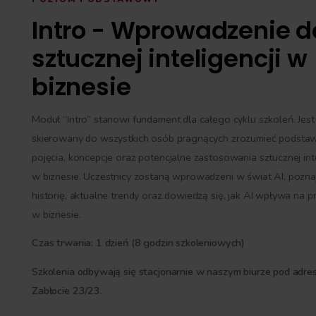
POZIOM PODSTAWOWY
Intro - Wprowa
sztucznej inteli
biznesie
Moduł “Intro” stanowi fundament dla całeg