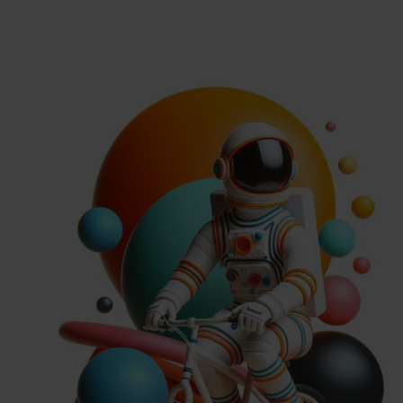
funkcjonowania dużych modeli językowych oraz dowiedzą 
Polityka P
integrować te narzędzia z procesami biznesowymi.
Czas trwania: 3 dni (każdy dzień po 8 godzin szkoleniow
Szkolenia odbywają się stacjonarnie w naszym biurze po
Zabłocie 23/23.
Zapisz się w BUR