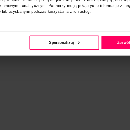
zne
Zgoda
Szczegóły
cą praktycznie
trona korzysta z plików cookie
na narzędziach
emy pliki cookie do spersonalizowania treści i reklam, aby 
ruch w naszej witrynie. Informacje o tym, jak korzystasz z n
nauczą się
ciowym, reklamowym i analitycznym. Partnerzy mogą połączy
dy
 od Ciebie lub uzyskanymi podczas korzystania z ich usług.