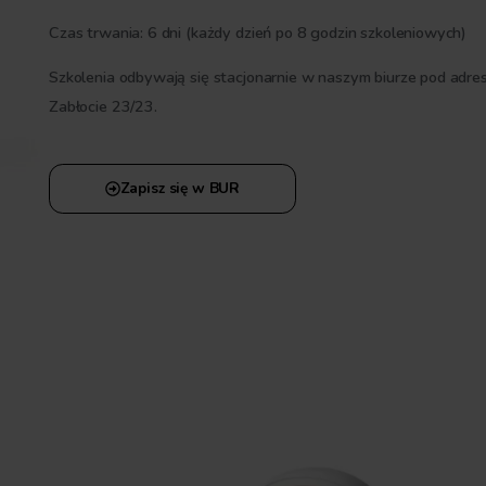
POZIOM ŚREDNIOZAAWANSOWAN
Practitioner -
Zaawansowan
wykorzystanie A
integracją API i
automatyzacją
Moduł “Practitioner” jest skierowany do 
swoje umiejętności w zakresie integracji 
Uczestnicy nauczą się korzystać z API mod