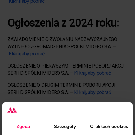
Kliknij aby pobrać
Ogłoszenia z 2024 roku:
ZAWIADOMIENIE O ZWOŁANIU NADZWYCZAJNEGO
WALNEGO ZGROMADZENIA SPÓŁKI MIDERO S.A. –
Kliknij aby pobrać
OGŁOSZENIE O PIERWSZYM TERMINIE POBORU AKCJI
SERII D SPÓŁKI MIDERO S.A. –
Kliknij, aby pobrać
OGŁOSZENIE O DRUGIM TERMINIE POBORU AKCJI
SERII D SPÓŁKI MIDERO S.A. –
Kliknij, aby pobrać
OGŁOSZENIE O DOKONANIU PRZYDZIAŁU AKCJI
ZWYKŁYCH IMIENNYCH SERII C SPÓŁKI MIDERO S.A. W
KRAKOWIE
–
Kliknij,
aby pobrać
Zgoda
Szczegóły
O plikach cookies
ZAWIADOMIENIE O ZWOŁANIU ZWYCZAJNEGO