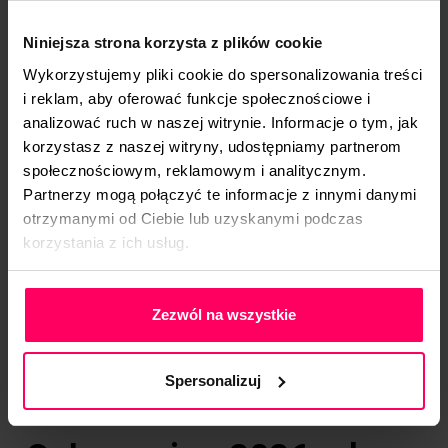
WALNEGO ZGROMADZENIA SPÓŁKI MIDERO S.A. –
Kliknij aby pobrać
Niniejsza strona korzysta z plików cookie
ZAWIADOMIENIE O ZWOŁANIU NADZWYCZAJNEGO
Wykorzystujemy pliki cookie do spersonalizowania treści
WALNEGO ZGROMADZENIA SPÓŁKI MIDERO S.A. –
i reklam, aby oferować funkcje społecznościowe i
Kliknij aby pobrać
analizować ruch w naszej witrynie. Informacje o tym, jak
korzystasz z naszej witryny, udostępniamy partnerom
społecznościowym, reklamowym i analitycznym.
Ogłoszenia z 2025 roku:
Partnerzy mogą połączyć te informacje z innymi danymi
otrzymanymi od Ciebie lub uzyskanymi podczas
korzystania z ich usług.
ZAWIADOMIENIE O ZWOŁANIU NADZWYCZAJNEGO
WALNEGO ZGROMADZENIA SPÓŁKI MIDERO S.A. –
Polityka Prywatności
Kliknij aby pobrać
Zezwól na wszystkie
ZAWIADOMIENIE O ZWOŁANIU ZWYCZAJNEGO
WALNEGO ZGROMADZENIA SPÓŁKI MIDERO S.A. –
Spersonalizuj
Kliknij aby pobrać