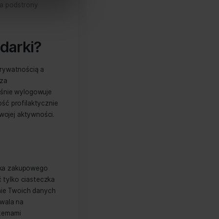
a pliki
O plikach cookies
h reklamy na zupełnie innych
oferować funkcje społecznościowe i
kcyjne wykorzystują te dane, by
aszej witryny, udostępniamy partnerom
ć te informacje z innymi danymi
na ma obowiązek poinformować Cię o
, czy zgadzasz się na
jednak nie wiesz, w jaki sposób to robić
Zezwól na wszystkie
ół specjalistów, którzy świadczą
, możesz skorzystać z dofinansowania
czegóły zapraszamy na podstrony