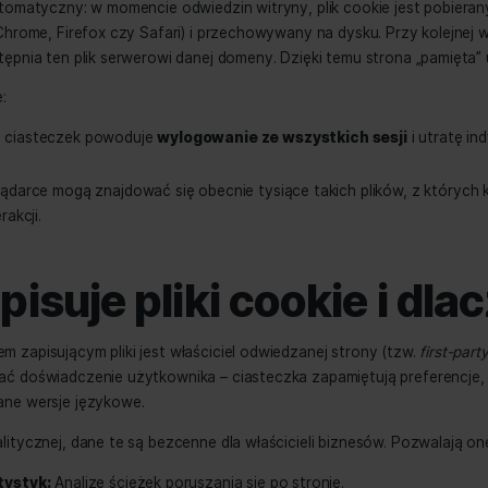
ytania o prywatność. Warto więc zrozumieć mechanizm ich 
anymi w sieci.
chanizm zapisu i o
nych
ten jest automatyczny: w momencie odwiedzin witryny, plik 
darkę (np. Chrome, Firefox czy Safari) i przechowywany na d
darka udostępnia ten plik serwerowi danej domeny. Dzięki t
iedzieć, że:
yszczenie ciasteczek powoduje
wylogowanie ze wszystk
ń witryn.
ojej przeglądarce mogą znajdować się obecnie tysiące taki