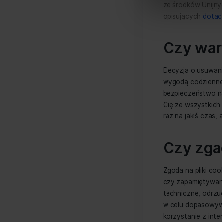
Re
co
Niniejsza s
Zauważy
Wykorzystuj
portala
analizować 
dopasow
społecznoś
otrzymanymi
Pamięta
stosowa
Polityka P
przecho
Jeśli ch
– zapra
usługi 
ze środ
opisują