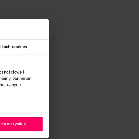
ie i dlaczego?
trony (tzw.
first-party cookies
). Robi to,
miętują preferencje, zawartość
znesów. Pozwalają one na:
.
biorcy.
orii przeglądania.