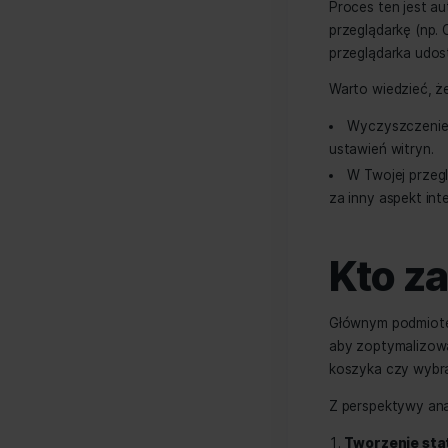
budzą p
swoimi d
Me
da
Proces 
przeglą
przeglą
Warto w
Wycz
ustawie
W Tw