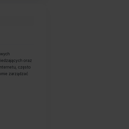
w formie plików tekstowych
 do identyfikacji odwiedzających oraz
ntem współczesnego internetu, często