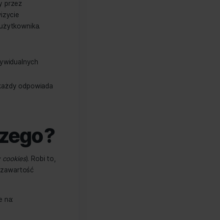
działania, aby świadomie zarządzać
dczytu
cookie jest pobierany przez
ysku. Przy kolejnej wizycie
emu strona „pamięta” użytkownika.
ich sesji
i utratę indywidualnych
ch plików, z których każdy odpowiada