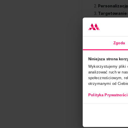
za inny 
Kt
Głównym
aby zop
koszyka
Z persp
Twor
Perso
Targ