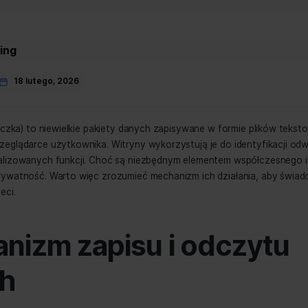
ies
g
,
Marketing
midero
18 lutego, 2026
r
ookie (ciasteczka) to niewielkie pakiety danych zapisywane 
ednio w przeglądarce użytkownika. Witryny wykorzystują je
ji spersonalizowanych funkcji. Choć są niezbędnym eleme