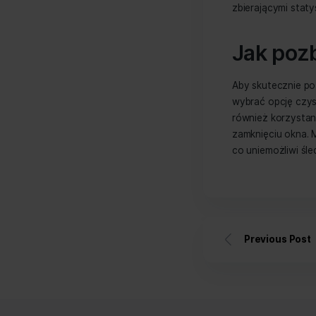
Czy
Decyzja
wygodą 
bezpiec
Cię ze 
raz na j
Czy
Zgoda n
czy zap
technic
w celu 