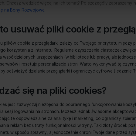
klamy, które widzisz 
Zgoda
Szczegóły
okie
trona korzysta z plików cookie
łeś, że po przeglądaniu produktów zdrowotnych widzisz ic
emy pliki cookie do spersonalizowania treści i reklam, aby 
ch? To efekt działania ciasteczek reklamowych. Systemy au
ruch w naszej witrynie. Informacje o tym, jak korzystasz z n
ać przekaz do Twoich realnych potrzeb zakupowych.
ciowym, reklamowym i analitycznym. Partnerzy mogą połączy
 od Ciebie lub uzyskanymi podczas korzystania z ich usług.
j, że zgodnie z dyrektywą UE (2009/136/WE), każda witry
niu plików cookie. Jako użytkownik masz prawo decydować
rywatności
wywanie danych lokalnie i po stronie serwera.
cesz zbierać i analizować dane przy pomocy plików cookie, 
Spersonalizuj
szamy do kontaktu. W Midero znajdziesz doświadczony zesp
z zakresu marketingu internetowego. Współpracując z nami
ków Unijnych. Chcesz wiedzieć więcej na ich temat? Po sz
cych
dotację na Bony Rozwojowe
.