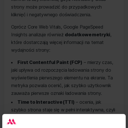
strony może prowadzić do przypadkowych
kliknięć i negatywnego doświadczenia.
Oprócz Core Web Vitals, Google PageSpeed
Insights analizuje również
dodatkowe metryki
,
które dostarczają więcej informacji na temat
wydajności strony:
First Contentful Paint (FCP)
– mierzy czas,
jaki upływa od rozpoczęcia ładowania strony do
wyświetlenia pierwszego elementu na ekranie. Ta
metryka pozwala ocenić, jak szybko użytkownik
zauważa pierwsze oznaki ładowania strony.
Time to Interactive (TTI)
– ocenia, jak
szybko strona staje się w pełni interaktywna, czyli
kiedy użytkownik może bez przeszkód korzystać
z funkcji strony. Krótki czas TTI oznacza, że