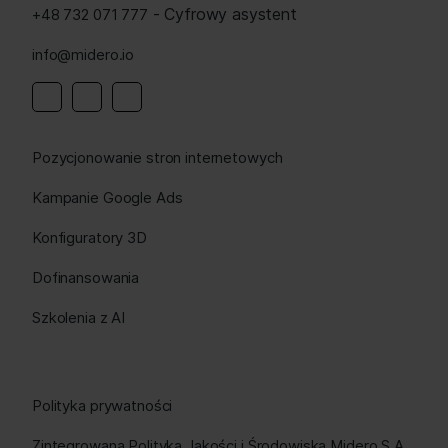
- Cyfrowy asystent
+48 732 071 777
info@midero.io
Linkedin
Instagram
Facebook
Pozycjonowanie stron internetowych
Kampanie Google Ads
Konfiguratory 3D
Dofinansowania
Szkolenia z AI
Polityka prywatności
Zintegrowana Polityka Jakości i Środowiska Midero S.A.