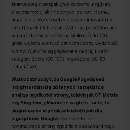
internetową z perspektywy zarówno urządzeń
stacjonarnych, jak i mobilnych, co jest istotne,
gdyż coraz więcej osób korzysta z internetu na
smartfonach i tabletach. Wyniki są przedstawiane
w formie liczby punktów na skali od 0 do 100,
gdzie wyższa wartość oznacza lepszą wydajność
strony. Wyniki te są grupowane według trzech
kategorii: dobra (90-100), przeciętna (50-89) i
słaba (0-49).
Warto zaznaczyć, że Google PageSpeed
Insights różni się od innych narzędzi do
analizy prędkości strony, takich jak GT Metrix
czy Pingdom, głównie ze względu na to, że
skupia się na czynnikach istotnych dla
algorytmów Google.
Oznacza to, że
optymalizacja strony zgodnie z zaleceniami tego