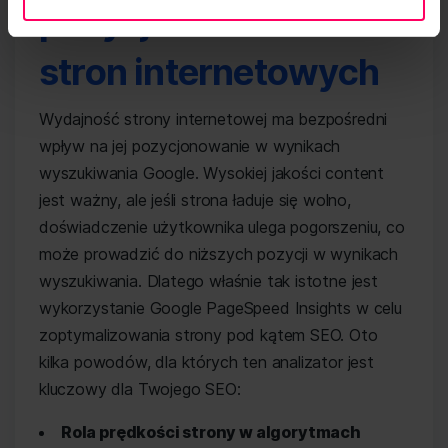
pozycjonowanie
stron internetowych
Wydajność strony internetowej ma bezpośredni
wpływ na jej pozycjonowanie w wynikach
wyszukiwania Google. Wysokiej jakości content
jest ważny, ale jeśli strona ładuje się wolno,
doświadczenie użytkownika ulega pogorszeniu, co
może prowadzić do niższych pozycji w wynikach
wyszukiwania. Dlatego właśnie tak istotne jest
wykorzystanie Google PageSpeed Insights w celu
zoptymalizowania strony pod kątem SEO. Oto
kilka powodów, dla których ten analizator jest
kluczowy dla Twojego SEO:
Rola prędkości strony w algorytmach