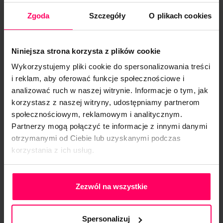
strona jest sprawnie przygotowana do interakcji.
Zgoda
Szczegóły
O plikach cookies
Speed Index
– wskaźnik prędkości strony,
który obrazuje, jak szybko zawartość strony jest
dostępna dla użytkownika podczas ładowania. Im
Niniejsza strona korzysta z plików cookie
niższy wynik, tym lepsza wydajność strony.
Wykorzystujemy pliki cookie do spersonalizowania treści
i reklam, aby oferować funkcje społecznościowe i
Total Blocking Time (TBT)
– metryka, która
analizować ruch w naszej witrynie. Informacje o tym, jak
ocenia całkowity czas blokowania interakcji na
korzystasz z naszej witryny, udostępniamy partnerom
stronie, wynikający z długotrwałych zadań
społecznościowym, reklamowym i analitycznym.
JavaScript. Krótki TBT oznacza, że użytkownik
Partnerzy mogą połączyć te informacje z innymi danymi
nie doświadcza opóźnień w interakcji z witryną z
otrzymanymi od Ciebie lub uzyskanymi podczas
powodu przetwarzania skryptów.
korzystania z ich usług.
Polityka Prywatności
Google PageSpeed
Zezwól na wszystkie
Insights a
Spersonalizuj