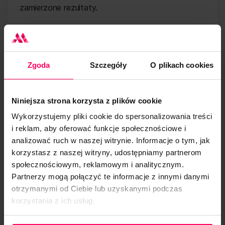
zamierzone rezultaty.
Dobór słów
kluczowych
Zgoda
Szczegóły
O plikach cookies
Osoby, które wiedzą, co to znaczy efektywne
Niniejsza strona korzysta z plików cookie
pozycjonowanie, zaczynają zlecenie od
Wykorzystujemy pliki cookie do spersonalizowania treści
przyjrzenia się słowom kluczowym. Analiza
i reklam, aby oferować funkcje społecznościowe i
najlepszych kilkunastu/kilkudziesięciu słów
analizować ruch w naszej witrynie. Informacje o tym, jak
kluczowych powinna być przeprowadzana
korzystasz z naszej witryny, udostępniamy partnerom
społecznościowym, reklamowym i analitycznym.
regularnie, najlepiej razem z rozwojem witryny.
Partnerzy mogą połączyć te informacje z innymi danymi
Dotyczy to w szczególności takich zmian jak
otrzymanymi od Ciebie lub uzyskanymi podczas
wprowadzenie nowych produktów do sklepu,
korzystania z ich usług.
dodanie podstron, zmiana dotychczasowej
strategii lub rozpoczęcie kampanii
Polityka Prywatności