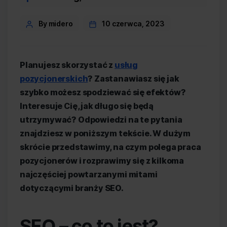
Post
By midero
10 czerwca, 2023
author
Planujesz skorzystać z
usług
pozycjonerskich
? Zastanawiasz się jak
szybko możesz spodziewać się efektów?
Interesuje Cię, jak długo się będą
utrzymywać? Odpowiedzi na te pytania
znajdziesz w poniższym tekście. W dużym
skrócie przedstawimy, na czym polega praca
pozycjonerów i rozprawimy się z kilkoma
najczęściej powtarzanymi mitami
dotyczącymi branży SEO.
SEO – co to jest?