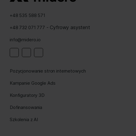
+48 535 588 571
- Cyfrowy asystent
+48 732 071 777
info@midero.io
Linkedin
Instagram
Facebook
Pozycjonowanie stron internetowych
Kampanie Google Ads
Konfiguratory 3D
Dofinansowania
Szkolenia z AI