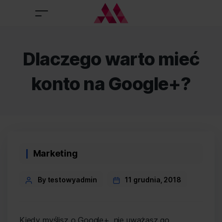
Dlaczego warto mieć
konto na Google+?
Categories
Marketing
Post
By testowyadmin
11 grudnia, 2018
author
Kiedy myślisz o Google+, nie uważasz go