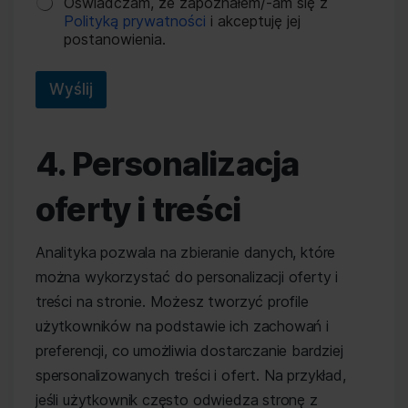
O
Oświadczam, że zapoznałem/-am się z
r
s
Polityką prywatności
i akceptuję jej
e
w
postanowienia.
s
i
a
d
Wyślij
c
z
e
4. Personalizacja
n
i
e
oferty i treści
*
Analityka pozwala na zbieranie danych, które
można wykorzystać do personalizacji oferty i
treści na stronie. Możesz tworzyć profile
użytkowników na podstawie ich zachowań i
preferencji, co umożliwia dostarczanie bardziej
spersonalizowanych treści i ofert. Na przykład,
jeśli użytkownik często odwiedza stronę z