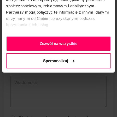
społecznościowym, reklamowym i analitycznym.
Partnerzy mogą połączyć te informacje z innymi danymi
Adres e-mail
*
otrzymanymi od Ciebie lub uzyskanymi podczas
korzystania z ich usług.
Polityka Prywatności
w
Strona www
w
Zezwól na wszystkie
w
O
s
Spersonalizuj
w
i
Wiadomość
a
d
c
z
e
n
i
e
A
d