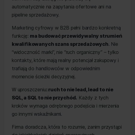
automatycznie na zapytania ofertowe ani na
pipeline sprzedażowy.
Marketing cyfrowy w B2B pełni bardzo konkretną
funkcję:
ma budować przewidywalny strumień
kwalifikowanych szans sprzedażowych
. Nie
“widoczność marki”, nie “ruch organiczny” – tylko
kontakty, które mają realny potencjał zakupowy i
trafiają do handlowców w odpowiednim
momencie ścieżki decyzyjnej.
W uproszczeniu
: ruch to nie lead, lead to nie
SQL, a SQL to nie przychód.
Każdy z tych
kroków wymaga odrębnego podejścia i mierzenia
go innymi wskaźnikami.
Firma doradcza, która to rozumie, zanim przystąpi
do jakichkolwiek działań operacyjnych,