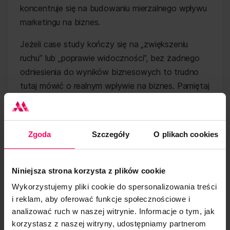
koncentruje się na budowaniu mierzalnego wpływu
marketingu na biznes.
Jeżeli case study kończy się na „zwiększeniu
ruchu” lub „poprawie widoczności”, bez żadnego
odniesienia do wyników biznesowych to trudno
tutaj mówić o realnym wpływie na biznes. Pamiętaj
jednak, że nie każde wartościowe case study musi
być wypełnione twardymi liczbami – czasami sam
kontekst projektu, specyfika branży i zakres
Zgoda
Szczegóły
O plikach cookies
wdrożonych zmian mówią równie dużo co sam
wynik procentowy.
Niniejsza strona korzysta z plików cookie
Podobną ostrożność zachowaj przy opiniach
Wykorzystujemy pliki cookie do spersonalizowania treści
klientów. Sformułowania typu „świetna
i reklam, aby oferować funkcje społecznościowe i
współpraca” czy „pełen profesjonalizm” nie mówią
analizować ruch w naszej witrynie. Informacje o tym, jak
nic o skali projektu, branży ani o tym, jakie
korzystasz z naszej witryny, udostępniamy partnerom