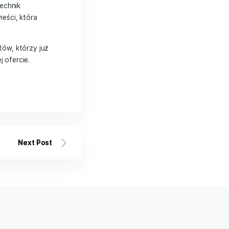
rki i produktu, a także jakie emocje
o opowieści, ale są jej integralną
zająca i zapada w pamięć.
Dlatego
e dobrane i umiejętnie
ego storytellingu. Nasz zespół składa
at rynku, trendów i technik
om w stworzeniu opowieści, która
 zadowolonych Klientów, którzy już