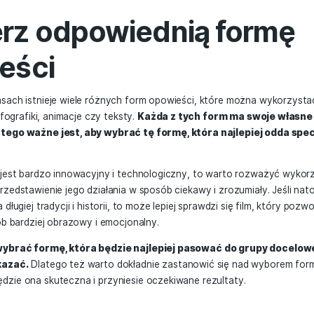
em, który powinien być uwzględniony w historii Twojej marki
tego, warto pamiętać o historii swojej marki.
Skąd się w
ijała się na przestrzeni lat? Ta informacja pozwoli na stwo
uje i zaciekawi odbiorców.
bierz odpowiednią 
owieści
ejszych czasach istnieje wiele różnych form opowieści, kt
in. filmy, infografiki, animacje czy teksty.
Każda z tych for
zenia, dlatego ważne jest, aby wybrać tę formę, która
 produktu.