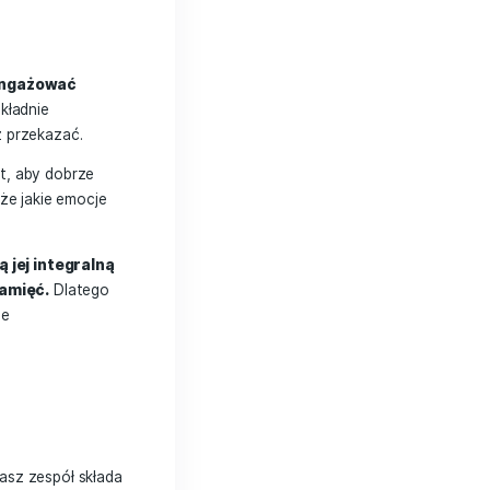
arto rozważyć wykorzystanie animacji,
zrozumiały. Jeśli natomiast Twoja
zi się film, który pozwoli na opowiedzenie
ć do grupy docelowej i komunikatu,
się nad wyborem formy opowieści, aby
ltaty.
to one pozwalają zaangażować
 osiągnąć, należy dokładnie
jakie wartości chcesz przekazać.
askoczenie. Ważne jest, aby dobrze