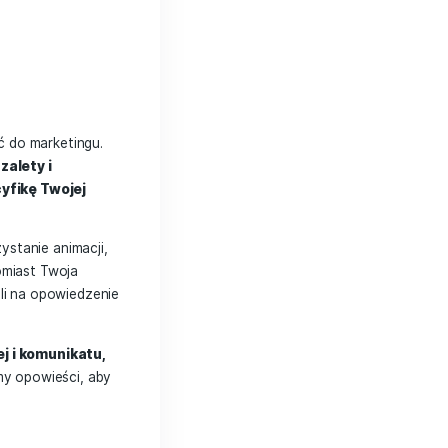
 i produktu.
 ogóle wzięła, jakie były jej początki i
rzenie ciekawej opowieści, która
formę
óre można wykorzystać do marketingu.
m ma swoje własne zalety i
 najlepiej odda specyfikę Twojej