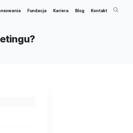
ernetowy
Dofinansowania
Fundacja
Kariera
ng w marketingu?