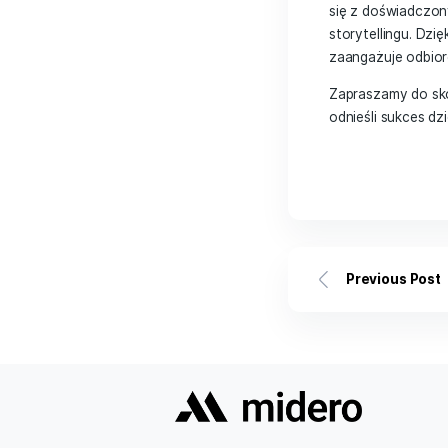
przemyśl
będą naj
Ponadto
częścią
też nal
wykorz
Of
Firma M
się z d
storyte
zaangaż
Zaprasz