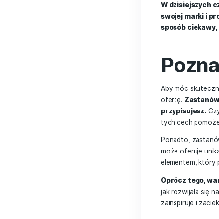
Post
By 
autho
W dzisi
swojej 
sposób
Po
Aby móc
ofertę.
przypis
tych ce
Ponadto
może of