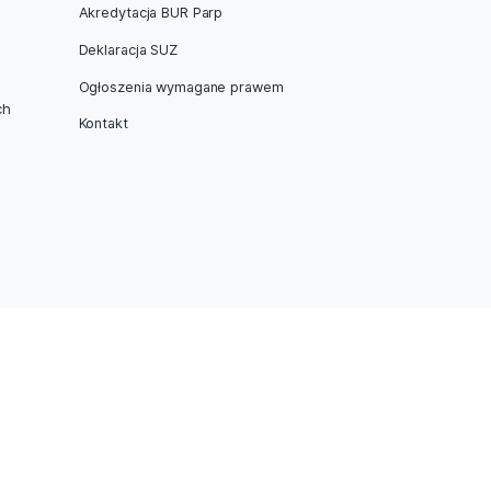
dz się więcej o naszej ofercie.
Next Post
watności
Akredytacja BUR Parp