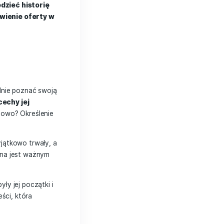
żne jest, aby opowiedzieć historię
 pozwala na przedstawienie oferty w
produkt
musisz najpierw dokładnie poznać swoją
t na rynku i jakie cechy jej
rdziej przystępny cenowo? Określenie
eresuje odbiorców.
odukt. Czy jest on wyjątkowo trwały, a
urencji? Wartość dodana jest ważnym