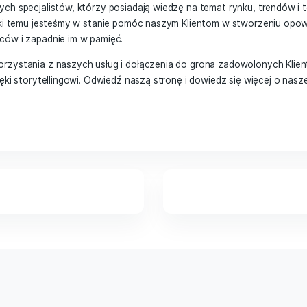
eć, jakie emocje będą najlepiej oddawać specyfikę Twojej ma
lepiej trafiać do grupy docelowej.
, warto pamiętać, że emocje nie są jedynie dodatkiem d
. To właśnie emocje sprawiają, że opowieść jest porus
eży zwrócić szczególną uwagę na to, aby emocje były dobrz
ystywane.
erta
Midero
idero oferuje swoim Klientom wsparcie w tworzeniu skuteczn
oświadczonych specjalistów, którzy posiadają wiedzę na tem
llingu. Dzięki temu jesteśmy w stanie pomóc naszym Klient
uje odbiorców i zapadnie im w pamięć.
amy do skorzystania z naszych usług i dołączenia do grona