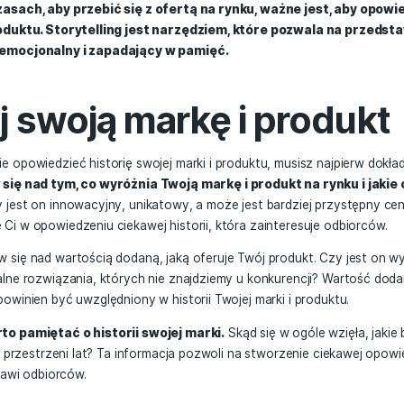
midero
2 lutego, 2023
r
ejszych czasach, aby przebić się z ofertą na rynku, wa
marki i produktu. Storytelling jest narzędziem, które
 ciekawy, emocjonalny i zapadający w pamięć.
znaj swoją markę i 
 skutecznie opowiedzieć historię swojej marki i produktu, 
Zastanów się nad tym, co wyróżnia Twoją markę i produk
ujesz.
Czy jest on innowacyjny, unikatowy, a może jest ba
ch pomoże Ci w opowiedzeniu ciekawej historii, która zaint
, zastanów się nad wartością dodaną, jaką oferuje Twój pr
eruje unikalne rozwiązania, których nie znajdziemy u konk