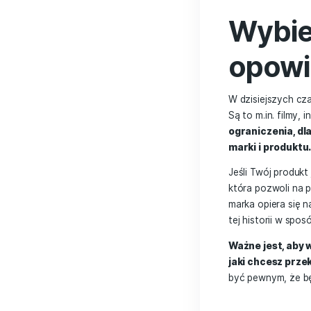
element
Oprócz 
jak rozw
zainspir
Wy
op
W dzisi
Są to m.
ogranic
marki i