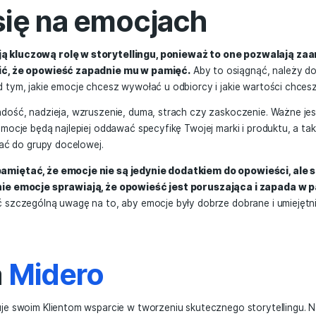
wój produkt jest bardzo innowacyjny i technologiczny, to w
ozwoli na przedstawienie jego działania w sposób ciekawy i 
iera się na długiej tradycji i historii, to może lepiej sprawd
orii w sposób bardziej obrazowy i emocjonalny.
est, aby wybrać formę, która będzie najlepiej pasowa
cesz przekazać.
Dlatego też warto dokładnie zastanowić 
nym, że będzie ona skuteczna i przyniesie oczekiwane rezu
up się na emocjach
 odgrywają kluczową rolę w storytellingu, ponieważ 
ę i sprawić, że opowieść zapadnie mu w pamięć.
Aby to
wić się nad tym, jakie emocje chcesz wywołać u odbiorcy i 
 być np. radość, nadzieja, wzruszenie, duma, strach czy z