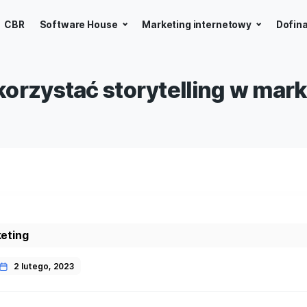
a z AI
CBR
Software House
Marketing int
 wykorzystać storytelli
ies
nes
,
Marketing