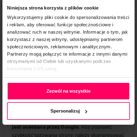
Właściciele witryn powinni dążyć do
Niniejsza strona korzysta z plików cookie
zdobycia jak najwięcej linków od zaufanych i
Wykorzystujemy pliki cookie do spersonalizowania treści
autorytatywnych witryn.
Linki te muszą być
i reklam, aby oferować funkcje społecznościowe i
jednak naturalne, ponieważ Google ukaże witrynę,
analizować ruch w naszej witrynie. Informacje o tym, jak
która kupiła lub zdobyła nieprawidłowo linki do
korzystasz z naszej witryny, udostępniamy partnerom
swojej strony.
społecznościowym, reklamowym i analitycznym.
Partnerzy mogą połączyć te informacje z innymi danymi
otrzymanymi od Ciebie lub uzyskanymi podczas
Optymalizacja
korzystania z ich usług.
szybkości ładowania
Polityka Prywatności
Zezwól na wszystkie
strony
Szybkość ładowania strony jest kluczowa dla
Spersonalizuj
SEO.
Im szybciej strona się ładuje, tym lepiej
jest oceniana przez Google.
Aby poprawić
szybkość ładowania strony, należy skompresować