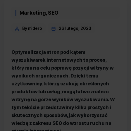
Categories
Marketing
,
SEO
Post
By midero
26 lutego, 2023
author
Optymalizacja stron pod kątem
wyszukiwarek internetowych to proces,
który ma na celu poprawę pozycji witryny w
wynikach organicznych. Dzięki temu
użytkownicy, którzy szukają określonych
produktów lub usług, mogą łatwo znaleźć
witrynę na górze wyników wyszukiwania. W
tym tekście przedstawimy kilka prostych i
skutecznych sposobów, jak wykorzystać
wiedzę z zakresu SEO do wzrostu ruchu na