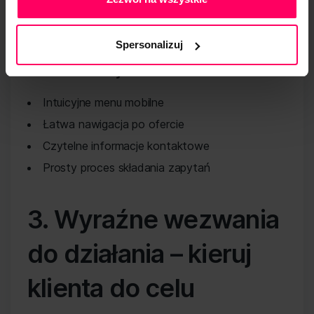
znaleźć informacje o Twoich usługach i
skontaktować się z Tobą, prawdopodobieństwo
konwersji znacznie wzrasta.
Spersonalizuj
Ważne elementy:
Intuicyjne menu mobilne
Łatwa nawigacja po ofercie
Czytelne informacje kontaktowe
Prosty proces składania zapytań
3. Wyraźne wezwania
do działania – kieruj
klienta do celu