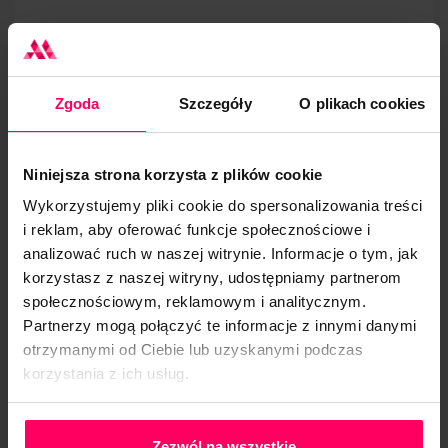
2. Responsywny
design – projektuj
Zgoda
Szczegóły
O plikach cookies
myśląc o kliencie
Niniejsza strona korzysta z plików cookie
Projektowanie w podejściu mobile-first oznacza,
Wykorzystujemy pliki cookie do spersonalizowania treści
że Twoja strona będzie działać idealnie na
i reklam, aby oferować funkcje społecznościowe i
wszystkich urządzeniach. To przekłada się na
analizować ruch w naszej witrynie. Informacje o tym, jak
lepsze doświadczenie użytkownika, a co za tym
korzystasz z naszej witryny, udostępniamy partnerom
idzie – na więcej konwersji.
społecznościowym, reklamowym i analitycznym.
Partnerzy mogą połączyć te informacje z innymi danymi
Responsywność to nie tylko kwestia wyglądu – to
otrzymanymi od Ciebie lub uzyskanymi podczas
przede wszystkim czytelne menu, łatwe klikanie w
korzystania z ich usług.
linki i przyciski oraz brak konieczności
Polityka Prywatności
powiększania tekstu. Gdy klient może łatwo
Zezwól na wszystkie