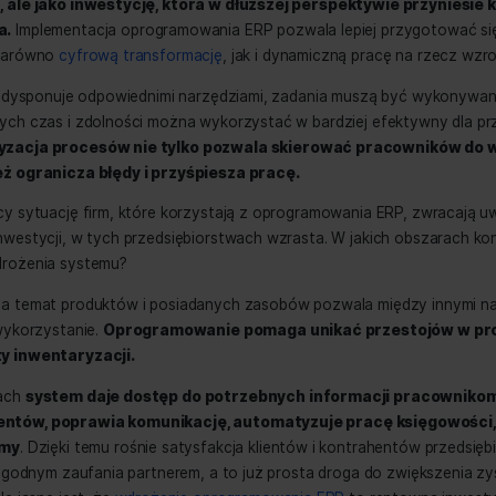
stem ERP w firmie – 
łaca?
 samym początku
trzeba przyjąć jedno założenie i nie t
go kosztu, ale jako inwestycję, która w dłuższej persp
iębiorstwa.
Implementacja oprogramowania ERP pozwala lep
 rozwój – zarówno
cyfrową transformację
, jak i dynamiczn
e, która nie dysponuje odpowiednimi narzędziami, zadania
ików, których czas i zdolności można wykorzystać w bardz
.
Automatyzacja procesów nie tylko pozwala skierowa
ale również ogranicza błędy i przyśpiesza pracę.
 analizujący sytuację firm, które korzystają z oprogramowa
k zwrotu inwestycji, w tych przedsiębiorstwach wzrasta. W 
towność wdrożenia systemu?