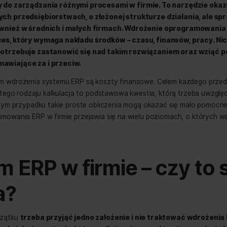
midero
10 lutego, 2023
r
 ERP
służy do zarządzania różnymi procesami w firmie.
ne w dużych przedsiębiorstwach, o złożonej strukturze
a pracę również w średnich i małych firmach. Wdroże
wały proces, który wymaga nakładu środków – czasu, f
iębiorca potrzebuje zastanowić się nad takim rozwią
nty przemawiające za i przeciw.
ym minusem wdrożenia systemu ERP są koszty finansowe. C
nie, a więc tego rodzaju kalkulacja to podstawowa kwestia,
i strat. W tym przypadku takie proste obliczenia mogą oka
ia oprogramowania ERP w firmie przejawia się na wielu po
 analizy.