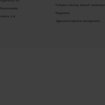
ious Post
Pozycjonowanie stron internetowych
Polityka pry
Kampanie Google Ads
Zintegrowana