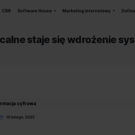
a z AI
CBR
Software House
Marketing int
 opłacalne staje się wdr
ies
,
Transformacja cyfrowa