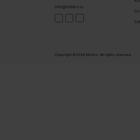
Prev
+48 535 588 571
- Cyfrowy
+48 732 071 777