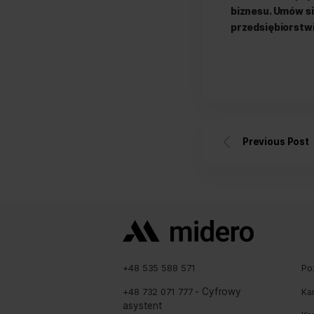
wykorzy
obszaru
Rosnąc
System 
danych 
decyzje 
do komp
Przedsi
skorzys
jest za
ERP poz
pomoże 
Midero
biznes
przedsi