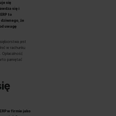
 To narzędzie okazuje się
 działania, ale sprawdza się i
nie oprogramowania ERP to
inansów, pracy. Nic dziwnego, że
zaniem oraz wziąć pod uwagę
elem każdego przedsiębiorstwa jest
 którą trzeba uwzględnić w rachunku
zać się mało pomocne. Opłacalność
ziomach, o których warto pamiętać