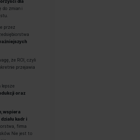
czy to się
raktować wdrożenia ERP w firmie jako
ektywie przyniesie korzyści dla
iej przygotować się do zmian i
ą pracę na rzecz wzrostu.
 muszą być wykonywane przez
iej efektywny dla przedsiębiorstwa
ć pracowników do ważniejszych
nia ERP, zwracają uwagę, że ROI, czyli
jakich obszarach konkretnie przejawia