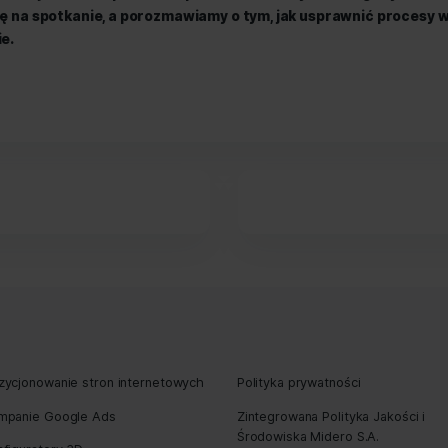
stać lepiej.
Oprogramowanie ERP ułatwia zarządzanie
 w firmie uwalnia zasoby – mogą być przeznaczone na wyp
a ilość dokumentów to znak, że warto wdrożyć system
ERP pomoże uporządkować procesy biznesowe w firmie, p
różnym pracownikom zaangażowanym w dane zadanie. Ta
biznesowe, korzystne dla firmy i klientów.
Kiedy dotychcz
letu istotnych danych – mamy kolejny sygnał, że pora
ębiorstwa, w których prowadzi się gospodarkę magazynową,
tać na wdrożeniu systemu ERP. Narzędzie tego rodzaju jest
rządzać stanami magazynowymi, przyjmowaniem dostaw i r
wala na przykład zapobiegać sprzedaży towaru, którego w 
budować wizerunek rzetelnego dostawcy.
 oferuje profesjonalne wsparcie w opracowaniu dedy
u. Umów się na spotkanie, a porozmawiamy o tym, jak 
ębiorstwie.