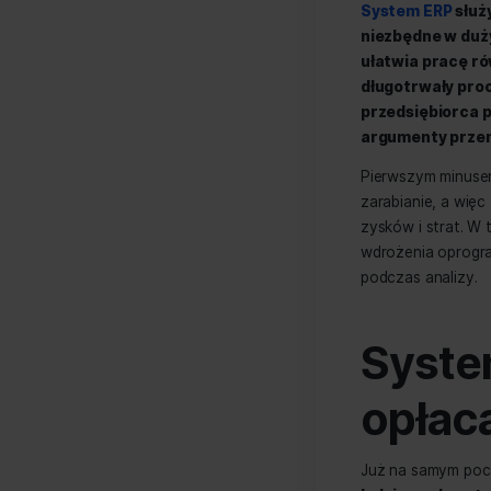
Post
By 
autho
System
niezbęd
ułatwi
długotr
przeds
argume
Pierwsz
zarabia
zysków 
wdrożen
podczas