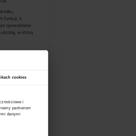
la między innymi na lepsze
 przestojów w produkcji oraz
rmacji pracownikom, wspiera
acę księgowości, działu kadr i
ontrahentów przedsiębiorstwa, firma
ga do zwiększenia zysków. Nie jest to
to rentowna inwestycja.
zwój firmy. Używanie kilku,
ostęp do potrzebnych funkcji, z
 tracą pracownicy, oraz spowolnienie
że okazać się ślepą uliczką, w której