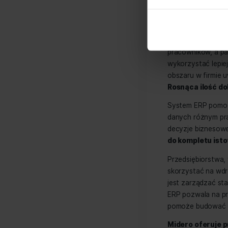
Ki
ER
Czy moj
Niniejsza s
przedsi
Wykorzystuj
może b
analizować 
mogą sp
społecznoś
otrzymanymi
działaln
potrzeb
Polityka P
Jeśli s
się na
W każde
zorgani
pracown