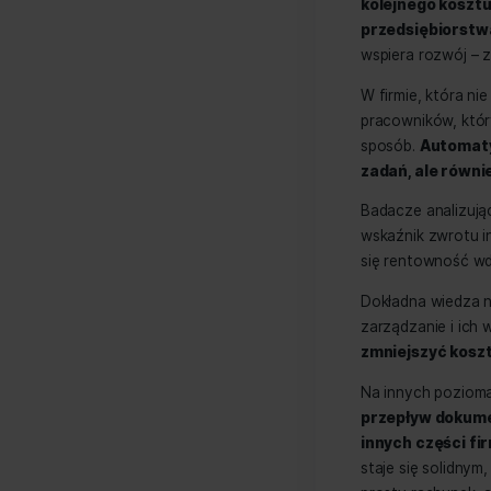
Sy
op
Już na
kolejne
przeds
wspiera
W firmi
pracown
sposób
zadań, 
Badacze
wskaźni
się ren