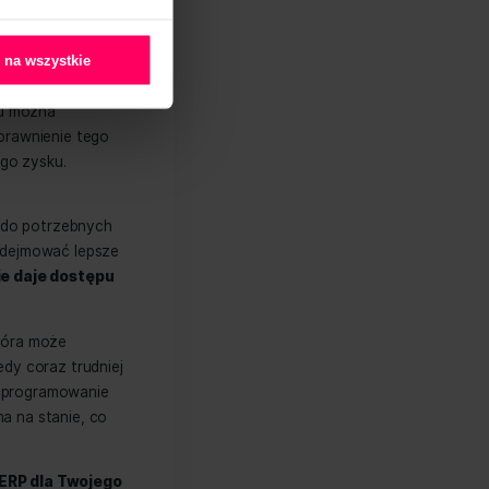
ramowanie
O plikach cookies
omencie zaczyna zadawać sobie wielu
m systemie pracy od kilkunastu lat
oferować funkcje społecznościowe i
a
. Utarte zasady i reguły postępowania
aszej witryny, udostępniamy partnerom
t mała modyfikacja lub rozszerzenie
ć te informacje z innymi danymi
 pracy, która nie jest dostosowana do
przestaje być liczącym się graczem.
k, tym bardziej trzeba zastanowić
b przedsiębiorstwa.
Zezwól na wszystkie
które powinny być dobrze
y” jest czasochłonny, angażuje
eń, jak i czas zespołu można