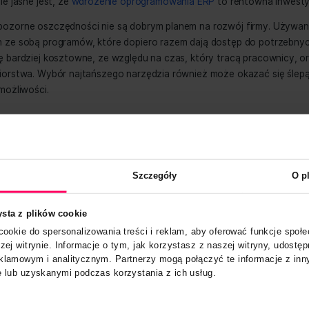
a wiedza na temat produktów i posiadanych zasobów pozwa
anie i ich wykorzystanie.
Oprogramowanie pomaga unikać
zyć koszty inwentaryzacji.
ych poziomach
system daje dostęp do potrzebnych info
yw dokumentów, poprawia komunikację, automatyzuje pr
części firmy
. Dzięki temu rośnie satysfakcja klientów i k
ię solidnym, godnym zaufania partnerem, a to już prosta dro
achunek, ale jasne jest, że
wdrożenie oprogramowania ERP
rzypadku pozorne oszczędności nie są dobrym planem na ro
egrowanych ze sobą programów, które dopiero razem dają d
okazuje się bardziej kosztowne, ze względu na czas, który
 przedsiębiorstwa. Wybór najtańszego narzędzia również mo
y zasoby i możliwości.