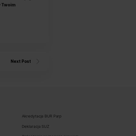
 dokumentacją
, a usprawnienie tego
racowanie konkretnego zysku.
 ERP.
onieważ daje dostęp do potrzebnych
ka wiedza pomaga podejmować lepsze
asowe narzędzie nie daje dostępu
 na zmiany.
 to kolejna grupa, która może
 wręcz niezbędne, kiedy coraz trudniej
ealizacją zamówień. Oprogramowanie
rzeczywistości nie ma na stanie, co
kowanego systemu ERP dla Twojego
usprawnić procesy w Twoim