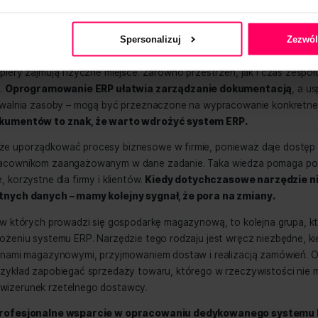
edy wdrożyć oprog
P?
Zgoda
Szczegóły
a firma potrzebuje systemu ERP – to pytanie w pewnym m
trona korzysta z plików cookie
ębiorców.
Brak większych zmian i oparcie na takim samy
emy pliki cookie do spersonalizowania treści i reklam, aby 
yć oznaką, że czas na wprowadzenie nowego narzędzi
ruch w naszej witrynie. Informacje o tym, jak korzystasz z n
rawdzać się w jednej firmie, ale są mało uniwersalne i nawe
ciowym, reklamowym i analitycznym. Partnerzy mogą połączy
 od Ciebie lub uzyskanymi podczas korzystania z ich usług.
ości „burzy” idealną (na papierze) konstrukcję. Organizacja
 rynku, zmniejsza konkurencyjność przedsiębiorstwa, które 
rywatności
ytuacji towarzyszy brak wzrostu obrotu lub jego spade
d wprowadzeniem narzędzia dostosowanego do potrze
Spersonalizuj
j firmie mamy do czynienia z dokumentami i informacjami, 
zowane i łatwe do znalezienia. Tradycyjny system „kartkow
ików, a papiery zajmują fizyczne miejsce. Zarówno przestrz