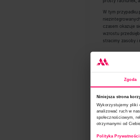
Dokładn
zarządz
zmniejs
Na inn
przepł
innych 
staje s
prosty r
W tym p
niezint
czasem 
wzrostu
stracim