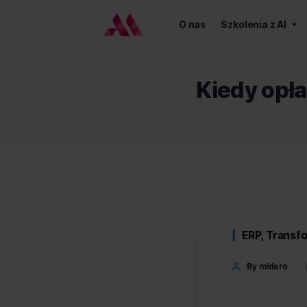
O nas
Szkoleni
Kiedy
Categor
ERP