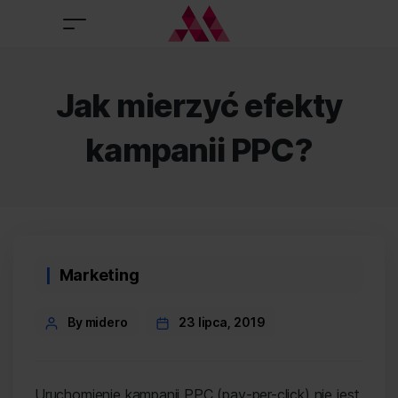
Jak mierzyć efekty
kampanii PPC?
Categories
Marketing
Post
By midero
23 lipca, 2019
author
Uruchomienie kampanii PPC (pay-per-click) nie jest