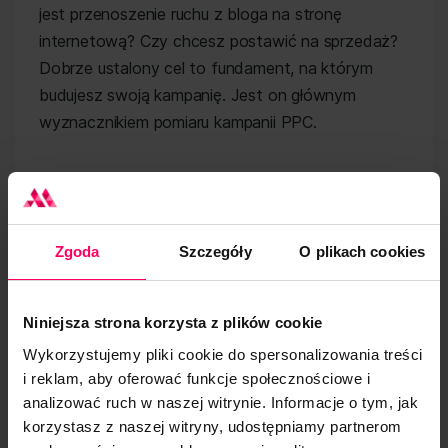
jest przenoszenie ruchu z bloga na stronę
internetową? Czy chcesz postawić na sprzedaż?
Dobrze ustalony cel to fundament, na którym
budujesz swoją kampanię. Jest on głównym
wyznacznikiem pomiaru kampanii PPC.
Ocena KPI
Kiedy dałeś swojej kampanii wystarczającą ilość
Zgoda
Szczegóły
O plikach cookies
czasu,
pora przejrzeć KPI i wyciągnąć
najważniejsze informacje.
Wskaźników jest
Niniejsza strona korzysta z plików cookie
wiele, a ty powinieneś wybrać najbardziej
odpowiedni dla swojego biznesu.
Wykorzystujemy pliki cookie do spersonalizowania treści
i reklam, aby oferować funkcje społecznościowe i
CTR
– współczynnik klikalności – dobry CTR
analizować ruch w naszej witrynie. Informacje o tym, jak
oznacza, że docelowi odbiorcy uznali reklamę za
korzystasz z naszej witryny, udostępniamy partnerom