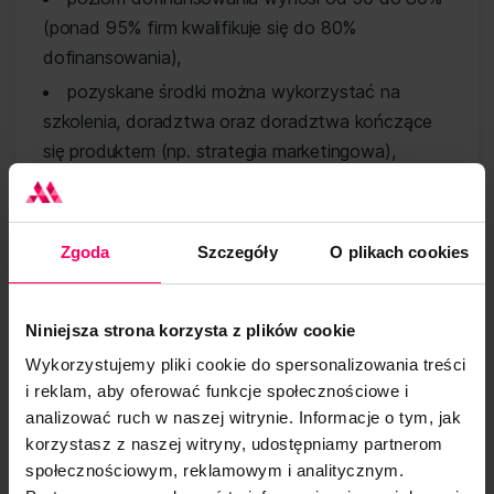
(ponad 95% firm kwalifikuje się do 80%
dofinansowania),
pozyskane środki można wykorzystać na
szkolenia, doradztwa oraz doradztwa kończące
się produktem (np. strategia marketingowa),
podstawowy budżet naboru to 4 mln złotych,
zaś budżet na listę rezerwową wynosi 12 mln
złotych.
Zgoda
Szczegóły
O plikach cookies
W ramach Akademii Midero prowadzonej przez
Fundację Midero realizujemy cykl szkoleń dla
Niniejsza strona korzysta z plików cookie
przedsiębiorców przygotowujący do
Wykorzystujemy pliki cookie do spersonalizowania treści
samodzielnego pozyskania środków oraz
i reklam, aby oferować funkcje społecznościowe i
wyjaśniający zasady wykorzystania pozyskanych
analizować ruch w naszej witrynie. Informacje o tym, jak
środków w ramach Bazy Usług Rozwojowych
korzystasz z naszej witryny, udostępniamy partnerom
PARP.
społecznościowym, reklamowym i analitycznym.