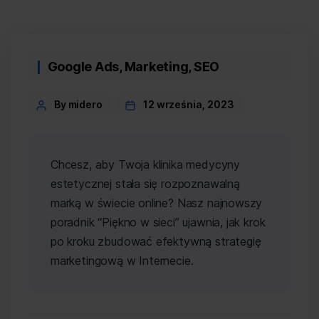
Categories
Google Ads
,
Marketing
,
SEO
Post
By midero
12 września, 2023
author
Chcesz, aby Twoja klinika medycyny
estetycznej stała się rozpoznawalną
marką w świecie online? Nasz najnowszy
poradnik “Piękno w sieci” ujawnia, jak krok
po kroku zbudować efektywną strategię
marketingową w Internecie.