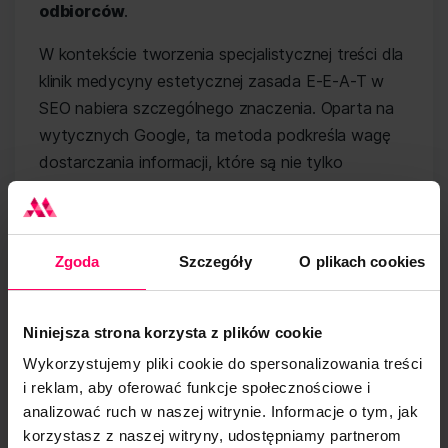
odbiorców
.
W kontekście tworzenia specjalistycznej treści dla
klinik medycyny estetycznej zasada E-E-A-T w
SEO nabiera szczególnego znaczenia. Oparta na
wytycznych Google, ta metoda podkreśla wagę
dostarczania informacji, które są nie tylko
precyzyjne, ale też poparte badaniami naukowymi
i profesjonalnym doświadczeniem.
Uważne planowanie struktury bloga i
Zgoda
Szczegóły
O plikach cookies
rozbudowany system kategorii umożliwi
efektywne pozycjonowanie strony w
Niniejsza strona korzysta z plików cookie
wyszukiwarkach, co dodatkowo zwiększy jej
Wykorzystujemy pliki cookie do spersonalizowania treści
widoczność. Przy wyborze tematów postów i ich
i reklam, aby oferować funkcje społecznościowe i
optymalizacji pomocne będą narzędzia jak np.
analizować ruch w naszej witrynie. Informacje o tym, jak
Answer the Public, Ahrefs, które podpowiedzą,
korzystasz z naszej witryny, udostępniamy partnerom