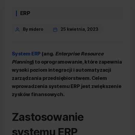
Categories
ERP
Post
By midero
25 kwietnia, 2023
author
System ERP
(ang.
Enterprise Resource
Planning
) to oprogramowanie, które zapewnia
wysoki poziom integracji i automatyzacji
zarządzania przedsiębiorstwem. Celem
wprowadzenia systemu ERP jest zwiększenie
zysków finansowych.
Zastosowanie
systemu ERP