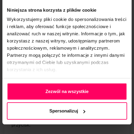
zdefiniowanych na podstawie określonego
Niniejsza strona korzysta z plików cookie
segmentu. Wiadomość może być odpowiednio
skonfigurowana, na przykład na podstawie profilu
Wykorzystujemy pliki cookie do spersonalizowania treści
użytkownika lub preferowanej przez niego wersji
i reklam, aby oferować funkcje społecznościowe i
analizować ruch w naszej witrynie. Informacje o tym, jak
językowej.
korzystasz z naszej witryny, udostępniamy partnerom
Rejestracja interakcji z kontaktami.
społecznościowym, reklamowym i analitycznym.
Narzędzie pozwala na zapisywanie wszystkich
Partnerzy mogą połączyć te informacje z innymi danymi
interakcji, w jakie dana firma wchodzi z
otrzymanymi od Ciebie lub uzyskanymi podczas
posiadanymi kontaktami, w tym między innymi
korzystania z ich usług.
konwersacji poprzez email, czat, telefon, a nawet
Polityka Prywatności
listy, co umożliwia tworzenie tzw. dzienników
Zezwól na wszystkie
interakcji. Poszczególne funkcjonalności
umożliwiają również szybkie skontaktowanie się z
daną osobą. Przykładowo, aby wykonać telefon
Spersonalizuj
lub wysłać e-maila, wystarczy wybrać jeden
przycisk.