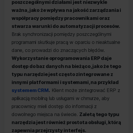
poszczególnymi działami jest niezwykle
ważna, jako że wpływa na jakość zarządzania i
współpracy pomiędzy pracownikami oraz
stwarza warunki do automatyzacji procesów.
Brak synchronizacji pomiędzy poszczególnymi
programami skutkuje pracą w oparciu o nieaktualne
dane, co prowadzi do znaczących błędów.
Wykorzystanie oprogramowania ERP daje
dostęp do baz danych na bieżąco, jako że tego
typu narzędzie jest często zintegrowane z
innymi platformami i systemami, na przykład
systemem CRM
.
Klient może zintegrować ERP z
aplikacją mobilną lub usługami w chmurze, aby
pracownicy mieli dostęp do informacji z
dowolnego miejsca na świecie.
Zaletą tego typu
narzędzia jest również prostota obsługi, którą
zapewnia przejrzysty interfejs.