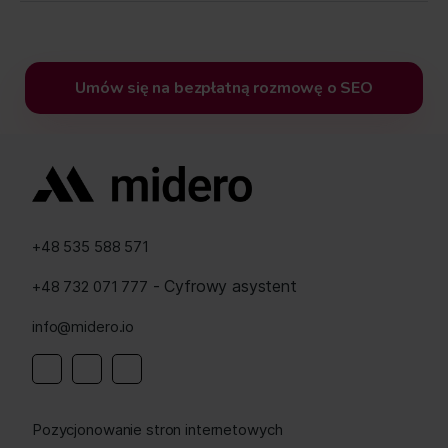
Umów się na bezpłatną rozmowę o SEO
+48 535 588 571
- Cyfrowy asystent
+48 732 071 777
info@midero.io
Pozycjonowanie stron internetowych