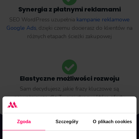
Synergia z płatnymi reklamami
SEO WordPress uzupełnia
kampanie reklamowe
Google Ads
, dzięki czemu docierasz do klientów na
różnych etapach ścieżki zakupowej
Elastyczne możliwości rozwoju
Sam decydujesz, jakie frazy kluczowe są
najważniejsze dla Twojej strony i które oferty
promować w pierwszej kolejności
Zgoda
Szczegóły
O plikach cookies