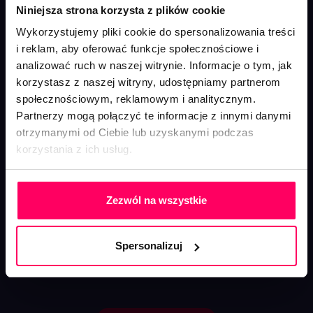
Niniejsza strona korzysta z plików cookie
Wykorzystujemy pliki cookie do spersonalizowania treści
i reklam, aby oferować funkcje społecznościowe i
analizować ruch w naszej witrynie. Informacje o tym, jak
korzystasz z naszej witryny, udostępniamy partnerom
Zacznij działać już teraz!
społecznościowym, reklamowym i analitycznym.
Partnerzy mogą połączyć te informacje z innymi danymi
Wystarczy, że masz stronę na WordPressie i chcesz,
otrzymanymi od Ciebie lub uzyskanymi podczas
by pracowała dla Ciebie jeszcze skuteczniej.
korzystania z ich usług.
Pomożemy Ci wypromować stronę w
wyszukiwarkach, poprawić jej użyteczność i
Polityka Prywatności
sprawić, że klienci będą sami Cię znajdować.
Zezwól na wszystkie
Masz pytania? Potrzebujesz audytu SEO,
audytu SXO
lub konsultacji ze specjalistą? Zgłoś się do nas –
Spersonalizuj
pokażemy Ci, jak skuteczne może być pozycjonowanie
stron w WordPressie w Twoim przypadku.