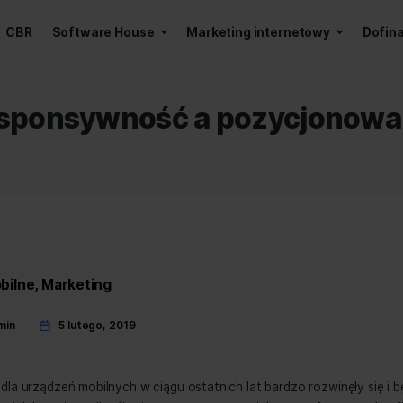
a z AI
CBR
Software House
Marketing int
Responsywność a poz
ies
ikacje mobilne
,
Marketing
 testowyadmin
5 lutego, 2019
r