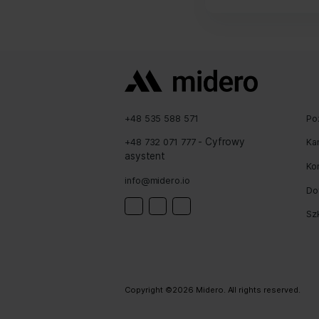
Aktualn
indekso
skoncen
algorytm
spadku 
naszych
Prev