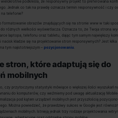
przyjazne dla urządzeń mobilnych w ciągu ostatnich lat bar
Sam Google wielokrotnie podkreśla, że responsywny projekt 
nia mobilnego. Jednak co tak na prawdę oznacza termin res
ania stron na telefonie?
ywność to formatowanie obrazów znajdujących się na stro
ywała się do różnych wielkości wyświetlacza. Oznacza to
w przeglądarce laptopa, telefonu oraz tabletu, dając tym 
o tak wielki nacisk kładzie się na projektowanie stron res
skupimy się na tym najistotniejszym –
pozycjonowaniu
.
odzaje stron, które adaptuj
ądzeń mobilnych