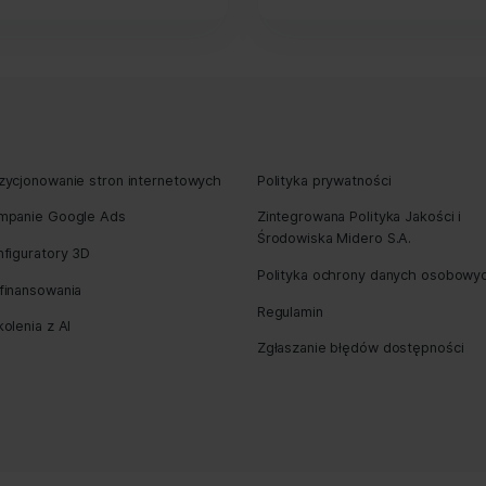
ie obserwujemy skutki zmian w algorytmach Google, które p
wania stron mobilnych nad desktopowymi. To podstawowy 
trować się na przygotowaniu wysokiej jakości strony mobil
 Google będzie słabiej oceniał te witryny, które nie mają w
pozycji takich stron rośnie. Bądźmy gotowi na te zmiany i z
 witryn.
ious Post