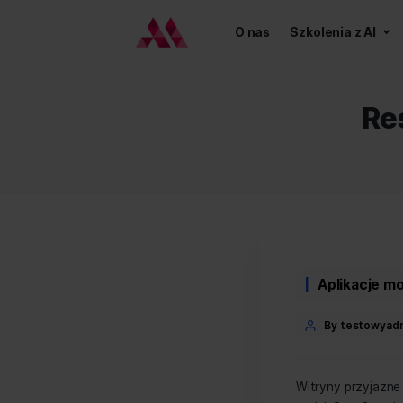
O nas
Szkoleni
Categor
Apl
Post
By
autho