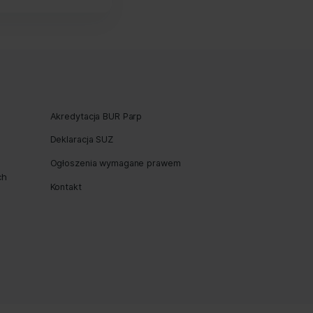
rzejawiają się w pierwszeństwie
argument, dla którego warto
nej. Wszystko wskazuje na to, że
ersji responsywnej, przez co ryzyko
adbajmy o dobrej jakości wersje mobilne
Next Post