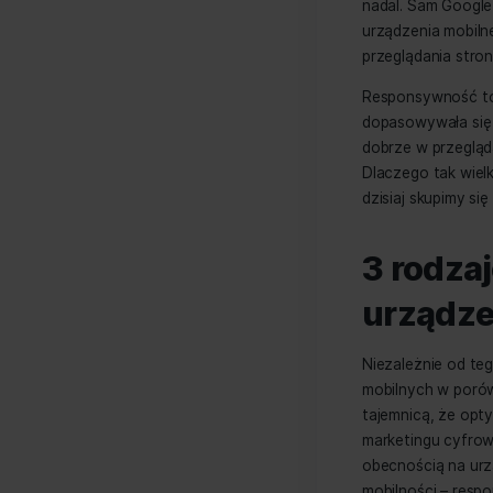
Witryny 
nadal. 
urządze
przegląd
Respons
dopasow
dobrze 
Dlaczeg
dzisiaj 
3 r
urz