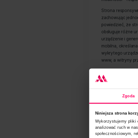
Niezale
mobilny
tajemni
marketi
obecnoś
mobilno
Strona 
zachowu
powiedz
obsługu
urządze
mobilna
wykryte
www, a 