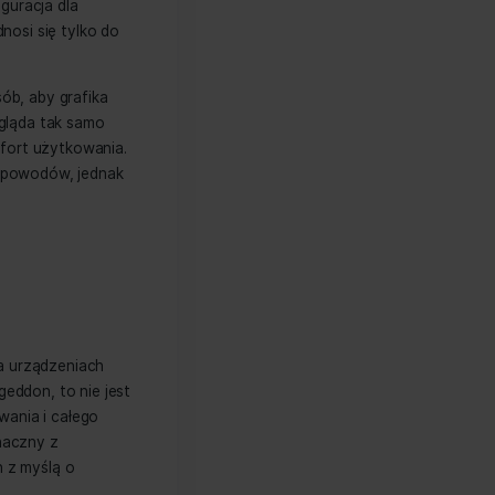
dzo rozwinęły się i będą rozwijać się
to preferowana konfiguracja dla
ponsywność i czy odnosi się tylko do
nie www w taki sposób, aby grafika
, że Twoja strona wygląda tak samo
samym największy komfort użytkowania.
ponsywnych? Jest kilka powodów, jednak
ą się do