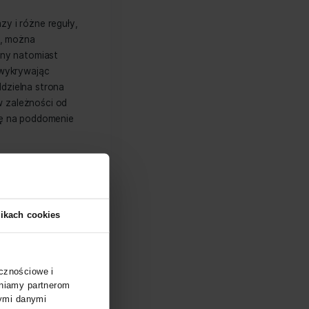
ej ilości wyszukań na urządzeniach
ktualizację Mobilegeddon, to nie jest
zyszłością pozycjonowania i całego
 Google jest równoznaczny z
 projektowania witryn z myślą o
lne.
tki, elastyczne obrazy i różne reguły,
razować problematykę, można
iem. Projekt adaptacyjny natomiast
esów URL, ale robi to wykrywając
danego urządzenia. Oddzielna strona
lnych adresach URL, w zależności od
tacjonarne znajduje się na poddomenie
 w poddomenie ”m”.