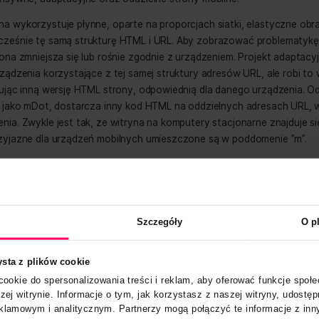
żnie od tego, czy przytoczymy statystyki mówiące o większ
ch w porównaniu do komputerów, czy weźmiemy pod uwagę a
cą, że optymalizacja pod kątem urządzeń mobilnych jest pr
ngu cyfrowego. Można powiedzieć, że prawdziwy sukces w
cią na urządzeniach mobilnych. Istnieją jednak trzy rodzaje
ści – responsywne, adaptacyjne oraz oddzielne strony mobi
responsywna wykorzystuje płynne, oparte na proporcjach sia
jąc jednocześnie tę samą strukturę HTML i URL. Aby zob
ieć, że strona zmniejsza się lub rośnie zgodnie z urządzen
je różne urządzenia korzystające z tej samej struktury adr
nie i generując inną wersję HTML strony, odpowiednią dla 
, określana jako mDot, dostarcza inny kod HTML na oddzie
go urządzenia. Zwykle jest tak, że witryna na komputery s
witryny przyjazne dla urządzeń mobilnych umieszczone są