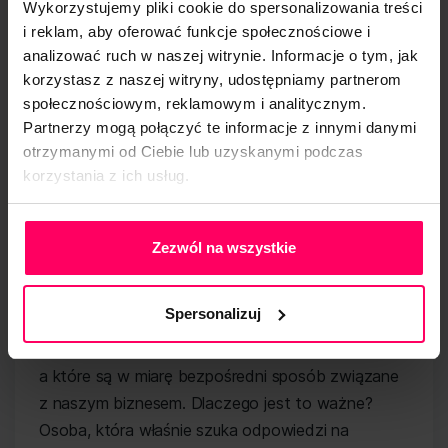
Wykorzystujemy pliki cookie do spersonalizowania treści
i reklam, aby oferować funkcje społecznościowe i
Przygotowując treści pod kątem działania
analizować ruch w naszej witrynie. Informacje o tym, jak
wyszukiwarek internetowych i zwiększenia
korzystasz z naszej witryny, udostępniamy partnerom
widoczności oraz pozycji strony w wynikach
społecznościowym, reklamowym i analitycznym.
wyszukiwania, warto wziąć pod uwagę kilka
Partnerzy mogą połączyć te informacje z innymi danymi
elementów związanych z warstwą edytorską. Jak
otrzymanymi od Ciebie lub uzyskanymi podczas
się okazuje,
to jak wizualnie wygląda nasz
korzystania z ich usług.
tekst, również jest istotne z poziomu robota
Polityka Prywatności
Google’a indeksującego naszą stronę www
.
Zezwól na wszystkie
Kluczowym momentem, który bezpośrednio
poprzedza pisanie artykułu SEO, jest oczywiście
Spersonalizuj
zebranie listy słów i fraz kluczowych
, według
których użytkownik będzie przeszukiwać Internet,
a które są w miarę bezpośredni sposób związane
z naszym biznesem. Dlaczego jest to ważne?
Osoba, która właśnie szuka odpowiedzi na