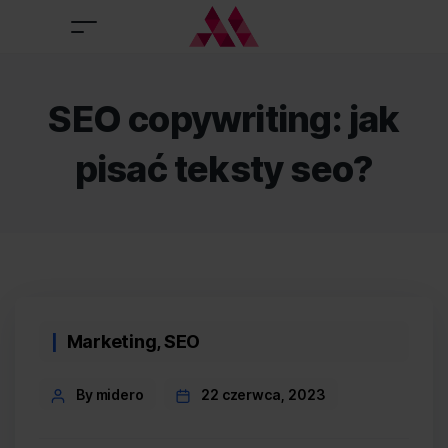
SEO copywriting: jak
pisać teksty seo?
Categories
Marketing
,
SEO
Post
By midero
22 czerwca, 2023
author