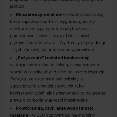
jeszcze.
Mnożenie synonimów
– siodełko rowerowe,
które zapewnia komfort i wygodę… gadżety
elektroniczne są przydatne i użyteczne… a
porcelanowe licówki uczynią Twój uśmiech
pięknym i estetycznym… Wystarczy użyć jednego
z tych określeń, by oddać sens wypowiedzi.
„Pożyczanie” treści od konkurencji
–
szukając materiałów do tekstu, czasem można
wpaść w pułapkę zbyt daleko posuniętej inspiracji.
Pamiętaj, że tekst musi być unikalny, a
zaczerpnięcie z cudzej strony nie tylko
konkretnych zdań, ale i argumentacji to naruszenie
prawa o ochronie własności intelektualnej.
Powtórzenia, czyli lanie wody i masło
maślane
– w SEO copywritingu nie chodzi o