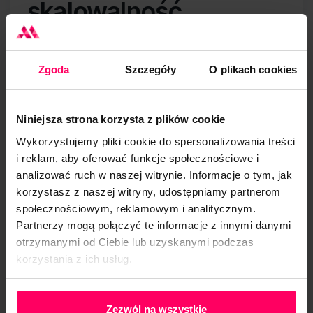
skalowalność
Nie musisz zatrudniać nowych pracowników, gdy
chcesz rozszerzyć działania marketingowe.
Zgoda
Szczegóły
O plikach cookies
Agencja może dostosować zakres prac do
Twoich aktualnych potrzeb i budżetów.
Niniejsza strona korzysta z plików cookie
Wystarczy, że porozmawiasz ze specjalistą o
Wykorzystujemy pliki cookie do spersonalizowania treści
zwiększeniu pakietu lub zakresu działań w ramach
i reklam, aby oferować funkcje społecznościowe i
konsultacji.
analizować ruch w naszej witrynie. Informacje o tym, jak
korzystasz z naszej witryny, udostępniamy partnerom
4. Szybsze wyniki i
społecznościowym, reklamowym i analitycznym.
Partnerzy mogą połączyć te informacje z innymi danymi
profesjonalizm
otrzymanymi od Ciebie lub uzyskanymi podczas
korzystania z ich usług.
Dzięki doświadczeniu i znajomości algorytmów
Polityka Prywatności
Google, agencja może dostarczyć szybkie i
Zezwól na wszystkie