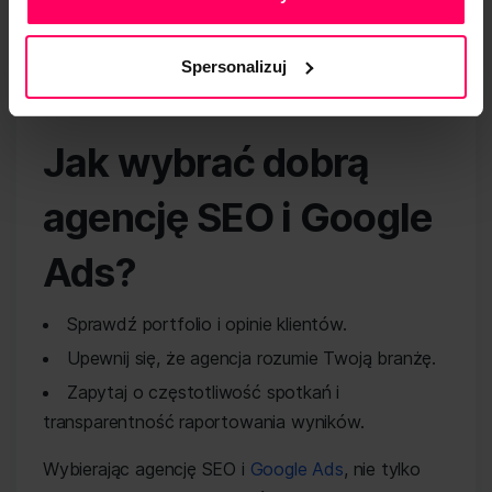
mierzalne efekty – lepsze pozycje w
wyszukiwarce, większą liczbę zapytań
Spersonalizuj
ofertowych i wyższą konwersję z reklam.
Jak wybrać dobrą
agencję SEO i Google
Ads?
Sprawdź portfolio i opinie klientów.
Upewnij się, że agencja rozumie Twoją branżę.
Zapytaj o częstotliwość spotkań i
transparentność raportowania wyników.
Wybierając agencję SEO i
Google Ads
, nie tylko