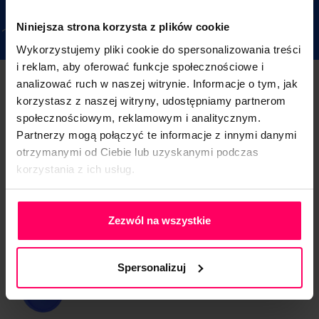
Niniejsza strona korzysta z plików cookie
Wykorzystujemy pliki cookie do spersonalizowania treści
i reklam, aby oferować funkcje społecznościowe i
analizować ruch w naszej witrynie. Informacje o tym, jak
korzystasz z naszej witryny, udostępniamy partnerom
Cele Fundacji Midero
społecznościowym, reklamowym i analitycznym.
Partnerzy mogą połączyć te informacje z innymi danymi
otrzymanymi od Ciebie lub uzyskanymi podczas
korzystania z ich usług.
Polityka Prywatności
działalność wspomagająca rozwój gospodarczy, w
Zezwól na wszystkie
tym rozwój przedsiębiorczości
Spersonalizuj