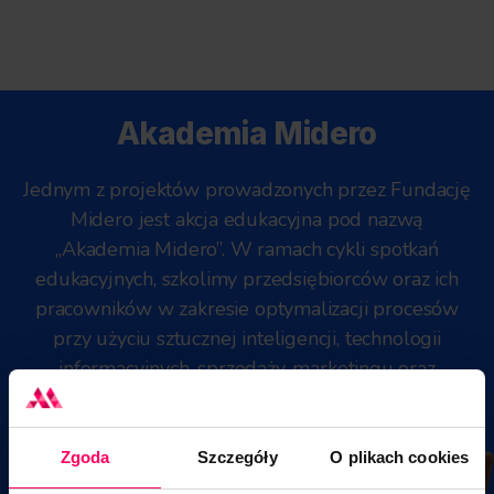
Akademia Midero
Jednym z projektów prowadzonych przez Fundację
Midero jest akcja edukacyjna pod nazwą
„Akademia Midero”. W ramach cykli spotkań
edukacyjnych, szkolimy przedsiębiorców oraz ich
pracowników w zakresie optymalizacji procesów
przy użyciu sztucznej inteligencji, technologii
informacyjnych, sprzedaży, marketingu oraz
sposobów pozyskiwania finansowania.
Zgoda
Szczegóły
O plikach cookies
Zarejestuj się