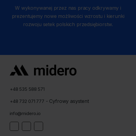
W wykonywanej przez nas pracy odkrywamy i
prezentujemy nowe możliwości wzrostu i kierunki
rozwoju setek polskich przedsiębiorstw.
+48 535 588 571
- Cyfrowy asystent
+48 732 071 777
info@midero.io