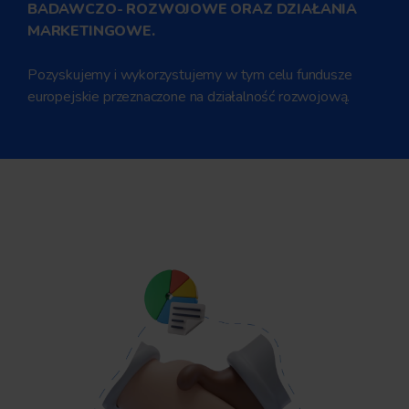
BADAWCZO- ROZWOJOWE ORAZ DZIAŁANIA
MARKETINGOWE.
Pozyskujemy i wykorzystujemy w tym celu fundusze
europejskie przeznaczone na działalność rozwojową.