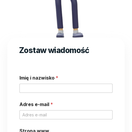
Zostaw wiadomość
Imię i nazwisko
*
Adres e-mail
*
i
Strona www