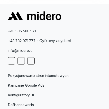
*
+48 535 588 571
- Cyfrowy asystent
+48 732 071 777
info@midero.io
Pozycjonowanie stron internetowych
Kampanie Google Ads
Konfiguratory 3D
Dofinansowania