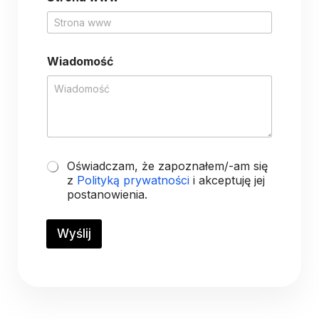
I
m
i
ę
i
Wiadomość
O
Oświadczam, że zapoznałem/-am się
s
z
Polityką prywatności
i akceptuję jej
w
postanowienia.
i
a
d
Wyślij
c
z
e
n
i
e