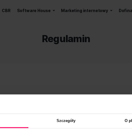
a z AI
CBR
Software House
Marketing int
Regulamin