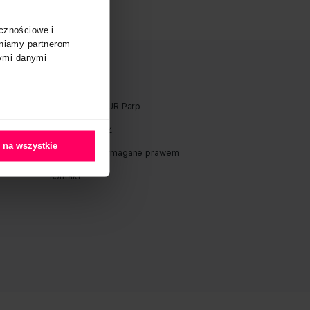
O plikach cookies
oferować funkcje społecznościowe i
aszej witryny, udostępniamy partnerom
ć te informacje z innymi danymi
watności
Akredytacja BUR Parp
 Polityka Jakości i
Deklaracja SUZ
Midero S.A.
Zezwól na wszystkie
Ogłoszenia wymagane praw
hrony danych osobowych
Kontakt
błędów dostępności