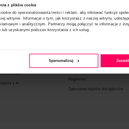
Zgoda
Szczegóły
trona korzysta z plików cookie
emy pliki cookie do spersonalizowania treści i reklam, aby 
ruch w naszej witrynie. Informacje o tym, jak korzystasz z n
ciowym, reklamowym i analitycznym. Partnerzy mogą połączy
 od Ciebie lub uzyskanymi podczas korzystania z ich usług.
rywatności
Pozycjonowanie stron internetowych
Polityka pry
Kampanie Google Ads
Zintegrowana
Środowiska 
Spersonalizuj
Konfiguratory 3D
Polityka oc
Dofinansowania
Regulamin
Szkolenia z AI
Zgłaszanie 