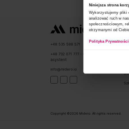
Niniejsza s
Wykorzystuj
analizować 
społecznoś
otrzymanymi
Polityka P
+48 535 588 571
- Cyfrowy
+48 732 071 777
asystent
info@midero.io
Linkedin
Instagram
Facebook