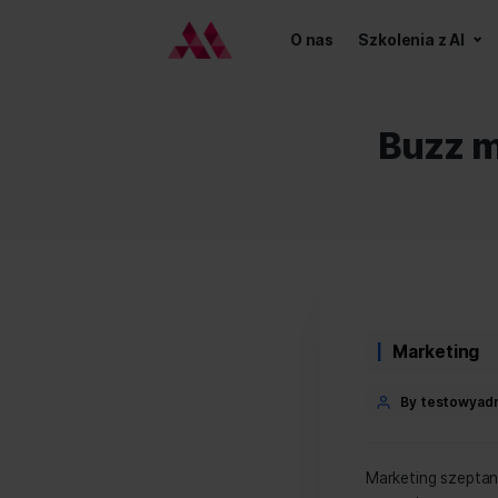
O nas
Szkoleni
Bu
Categor
Mar
Post
By
autho