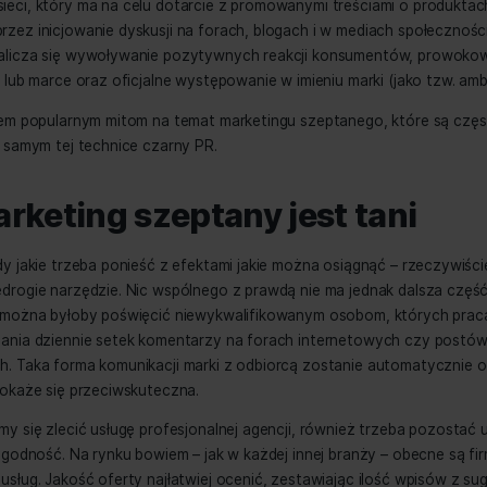
ng szeptany (ang. buzz marketing lub word of mouth market
onego w sieci, który ma na celu dotarcie z promowanymi tr
ników poprzez inicjowanie dyskusji na forach, blogach i w
h zadań zalicza się wywoływanie pozytywnych reakcji k
ie, usłudze lub marce oraz oficjalne występowanie w imieniu
ymy się trzem popularnym mitom na temat marketingu szept
tworząc tym samym tej technice czarny PR.
 1: marketing szeptany jest
ając nakłady jakie trzeba ponieść z efektami jakie można o
unkowo niedrogie narzędzie. Nic wspólnego z prawdą nie ma
zadanie to można byłoby poświęcić niewykwalifikowanym o
zać do pisania dziennie setek komentarzy na forach inte