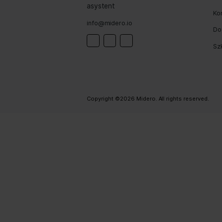
Prev
+48 535 588 571
- Cyfrowy
+48 732 071 777
asystent
info@midero.io
Linkedin
Instagram
Facebook