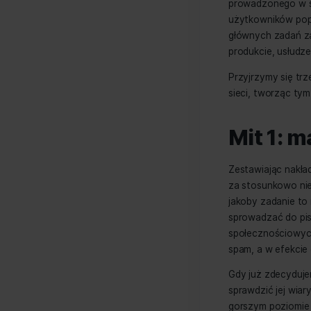
Marketi
prowadz
użytkow
głównyc
produkc
Przyjrz
sieci, 
Mit
Zestawi
za stos
jakoby 
sprowad