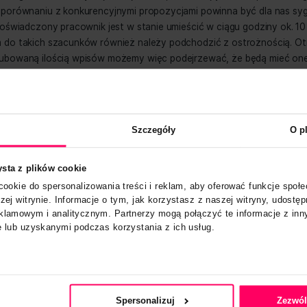
nościowych. Taka forma komunikacji marki z odbiorcą zost
 w efekcie okaże się przeciwskuteczna.
 zdecydujemy się zlecić usługę profesjonalnej agencji, rów
ć jej wiarygodność. Na rynku bowiem – jak w każdej innej b
 poziomie usług. Jakość oferty najłatwiej ocenić, zestawia
ska cena w porównaniu z konkurencyjnymi propozycjami po
je się, że doświadczony pracownik jest w stanie umieścić w 
 przy czym do takich szacunków również należy podchodzi
cznie wyśrubowaną ilością wpisów możemy więc podejrzew
ki.
 2: marketing szeptany wp
Zgoda
Szczegóły
erunek marki
trona korzysta z plików cookie