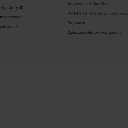
ious Post
Pozycjonowanie stron internetowych
Polityka pry
Kampanie Google Ads
Zintegrowana
Środowiska 
Konfiguratory 3D
Polityka oc
Dofinansowania
Regulamin
Szkolenia z AI