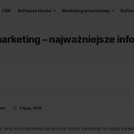
a z AI
CBR
Software House
Marketing int
zz marketing – najważnie
ies
keting
 testowyadmin
3 lipca, 2018
r