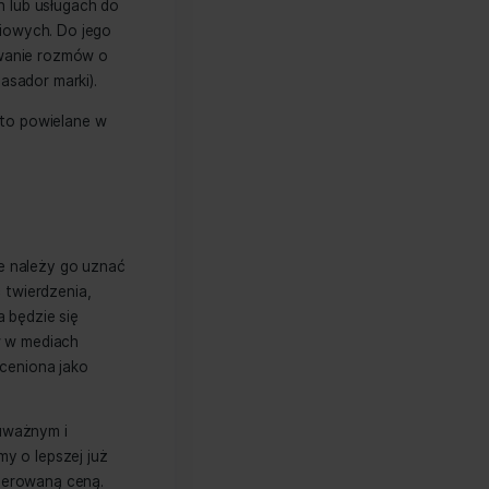
ing) to rodzaj marketingu
eściami o produktach lub usługach do
 mediach społecznościowych. Do jego
onsumentów, prowokowanie rozmów o
 marki (jako tzw. ambasador marki).
anego, które są często powielane w
 tani
siągnąć – rzeczywiście należy go uznać
 jednak dalsza część twierdzenia,
sobom, których praca będzie się
rnetowych czy postów w mediach