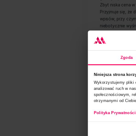
społecz
spam, a
Gdy już
sprawdzi
gorszym
Zbyt ni
Przyjmu
wpisów,
nieboty
spamers
Mit
wiz
Niniejsza s