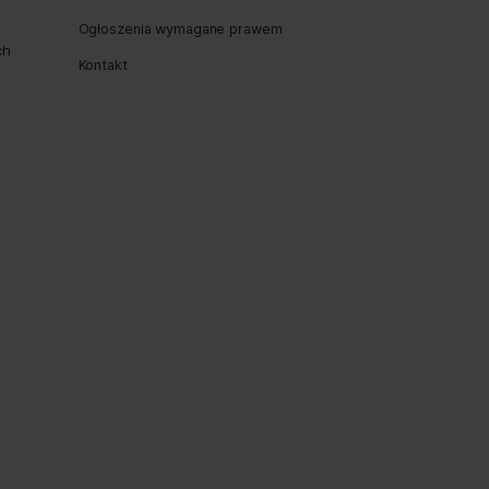
Next Post
watności
Akredytacja BUR Parp
 Polityka Jakości i
Deklaracja SUZ
Midero S.A.
Ogłoszenia wymagane praw
hrony danych osobowych
Kontakt