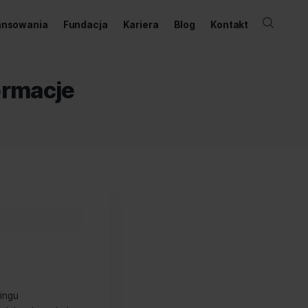
ernetowy
Dofinansowania
Fundacja
Kariera
jsze informacje