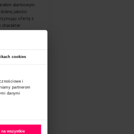
anie automatycznie oceniona jako
nież trzeba pozostać uważnym i
ranży – obecne są firmy o lepszej już
jąc ilość wpisów z sugerowaną ceną.
winna być dla nas sygnałem alarmowym.
ciągu godziny ok. 10 dobrej jakości
ć z ostrożnością. Otrzymując ofertę z
ać, że będą mieć one charakter
ływa tylko na
O plikach cookies