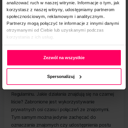
analizować ruch w naszej witrynie. Informacje o tym, jak
użytkowników w błąd i nie dotyczyły produktów,
korzystasz z naszej witryny, udostępniamy partnerom
marek czy sponsorów zewnętrznych.
społecznościowym, reklamowym i analitycznym.
Partnerzy mogą połączyć te informacje z innymi danymi
Organizacja
otrzymanymi od Ciebie lub uzyskanymi podczas
korzystania z ich usług.
konkursów
Polityka Prywatności
Zezwól na wszystkie
Konkursy są świetnym sposobem na angażowanie
użytkowników i budowanie aktywności wokół
Spersonalizuj
profilu. Jednocześnie są też obszarem, w którym
najczęściej dochodzi do łamania postanowień
Regulaminu. Jakie działania znajdują się na czarnej
liście? Zabronione jest wykorzystywanie
prywatnych osi czasu i połączeń ze znajomymi.
Tym samym można jedynie zachęcać do
oznaczania znajomych czy udostępnienia postu