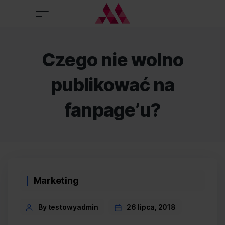
Czego nie wolno
publikować na
fanpage’u?
Categories
Marketing
Post
By testowyadmin
26 lipca, 2018
author