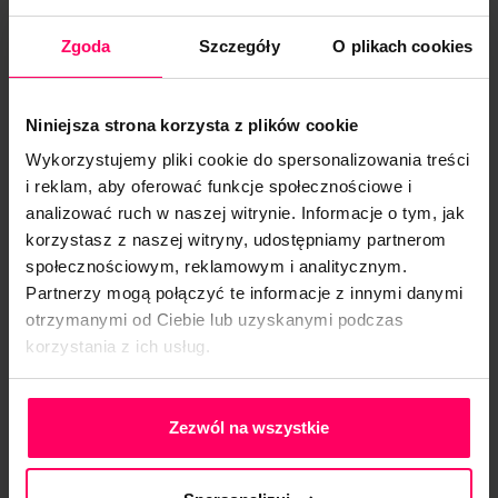
Klientów
Zgoda
Szczegóły
O plikach cookies
Dublowanie działań ukierunkowanych na
pozyskanie nowych kontaktów bądź też zawarcie
umowy jest poważnym problemem firm o
Niniejsza strona korzysta z plików cookie
rozbudowanych działach handlowych. System
Wykorzystujemy pliki cookie do spersonalizowania treści
CRM, wyposażony w funkcję rejestrowania
i reklam, aby oferować funkcje społecznościowe i
nowych kontrahentów oraz transakcji, eliminuje to
analizować ruch w naszej witrynie. Informacje o tym, jak
korzystasz z naszej witryny, udostępniamy partnerom
ryzyko. W tym przypadku możemy mówić o
społecznościowym, reklamowym i analitycznym.
korzyściach zarówno z perspektywy firmy, jak i
Partnerzy mogą połączyć te informacje z innymi danymi
Klienta.
otrzymanymi od Ciebie lub uzyskanymi podczas
korzystania z ich usług.
Inwestycja w CRM owocuje wzrostem
efektywności pracowników, którym system
Polityka Prywatności
przypomni o nadchodzących zadaniach do
Zezwól na wszystkie
wykonania lub umówionym spotkaniu z Klientem.
System poinformuje również, że Klient otrzymał