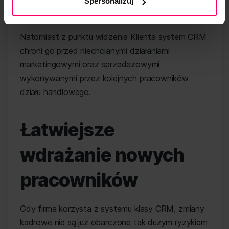
już propozycję oferty i należy oczekiwać na ruch z
Spersonalizuj
jego strony.
Natomiast z punktu widzenia Klienta system CRM
chroni go przed niechcianymi działaniami
marketingowymi oraz sprzedażowymi
wykonywanymi przez kolejnych pracowników
działu handlowego.
Łatwiejsze
wdrażanie nowych
pracowników
Gdy firma korzysta z systemu klasy CRM, zmiany
kadrowe nie są już obarczone tak dużym ryzykiem