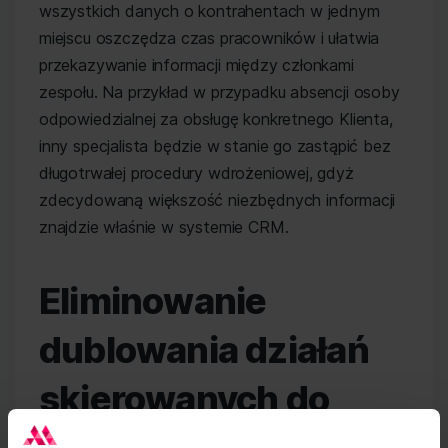
wszystkich danych o kontrahentach w jednym
miejscu oszczędza czas pracowników i ułatwia
przekazywanie informacji między członkami
zespołu. Na przykład w przypadku absencji osoby
odpowiedzialnej za obsługę konkretnego Klienta,
inny specjalista będzie w stanie go zastąpić bez
długotrwałej procedury wdrożeniowej, gdyż
zdecydowaną większość niezbędnych informacji
znajdzie właśnie w systemie CRM.
Eliminowanie
dublowania działań
skierowanych do