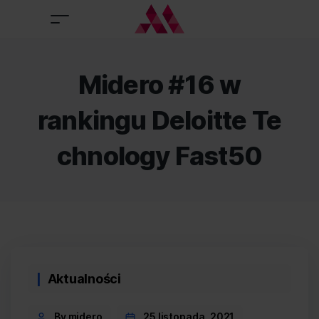
Midero #16 w
rankingu Deloitte Te
chnology Fast50
Categories
Aktualności
Post
By midero
25 listopada, 2021