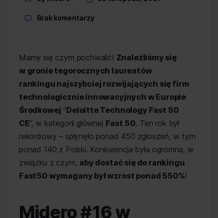
author
do
Brak komentarzy
Midero
#16
w
Mamy się czym pochwalić!
Znaleźliśmy się
rankingu Deloitte Technology
Fast50
w gronie tegorocznych laureatów
rankingu najszybciej rozwijających się firm
technologicznie innowacyjnych w Europie
Środkowej
“
Deloitte Technology Fast 50
CE
”, w kategorii głównej
Fast 50
. Ten rok był
rekordowy – spłynęło ponad 450 zgłoszeń, w tym
ponad 140 z Polski. Konkurencja była ogromna, w
związku z czym,
aby dostać się do rankingu
Fast50 wymagany był wzrost ponad 550%
!
Midero #16 w