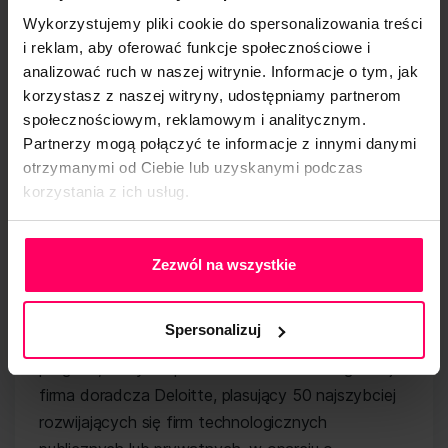
pokazuje najlepiej, jak środkowoeuropejskie firmy
Wykorzystujemy pliki cookie do spersonalizowania treści
technologiczne stają się silne, konkurencyjne i jak
i reklam, aby oferować funkcje społecznościowe i
szybko rosną. Jak można było się spodziewać,
analizować ruch w naszej witrynie. Informacje o tym, jak
katalizatorem tak dynamicznego wzrostu dla
korzystasz z naszej witryny, udostępniamy partnerom
wielu z nich była pandemia, która wymusiła na
społecznościowym, reklamowym i analitycznym.
Partnerzy mogą połączyć te informacje z innymi danymi
niemal każdej branży inwestycję w technologię w
otrzymanymi od Ciebie lub uzyskanymi podczas
znacznie większym stopniu niż to było wcześniej
korzystania z ich usług.
– mówi Agnieszka Zielińska, partner w Dziale
Doradztwa Finansowego, lider Programu Deloitte
Polityka Prywatności
Technology Fast 50 Central Europe.
Zezwól na wszystkie
Spersonalizuj
„Deloitte Technology Fast 50 Central Europe” to
program, który od ponad dwóch dekad organizuje
firma doradcza Deloitte, plasujący 50 najszybciej
rozwijających się firm technologicznych